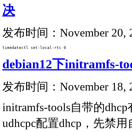
决
发布时间：November 20, 2
timedatectl set-local-rtc 0
debian12下initramfs-
发布时间：November 18, 2
initramfs-tools自带
udhcpc配置dhcp，先