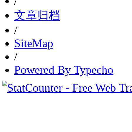
/
文章归档
/
SiteMap
/
Powered By Typecho