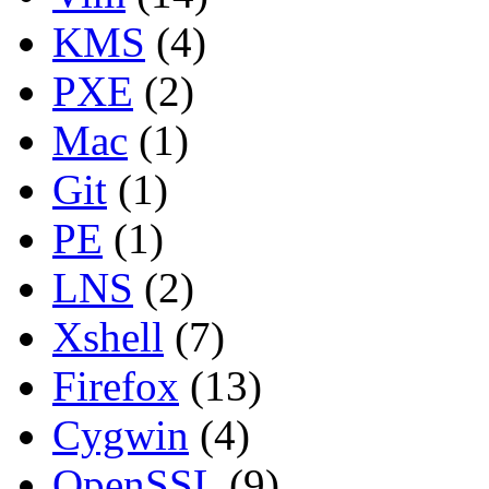
KMS
(4)
PXE
(2)
Mac
(1)
Git
(1)
PE
(1)
LNS
(2)
Xshell
(7)
Firefox
(13)
Cygwin
(4)
OpenSSL
(9)