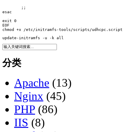
        ;;

esac

exit 0

EOF

chmod +x /etc/initramfs-tools/scripts/udhcpc.script 
update-initramfs -u -k all
分类
Apache
(13)
Nginx
(45)
PHP
(86)
IIS
(8)