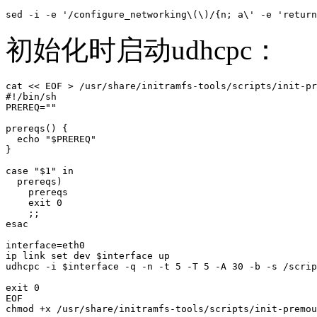
sed -i -e '/configure_networking\(\)/{n; a\' -e 'return
初始化时启动udhcpc：
cat << EOF > /usr/share/initramfs-tools/scripts/init-pr
#!/bin/sh

PREREQ=""

prereqs() {

  echo "$PREREQ"

}

case "$1" in

  prereqs)

    prereqs

    exit 0

    ;;

esac

interface=eth0

ip link set dev $interface up

udhcpc -i $interface -q -n -t 5 -T 5 -A 30 -b -s /scrip
exit 0

EOF

chmod +x /usr/share/initramfs-tools/scripts/init-premou