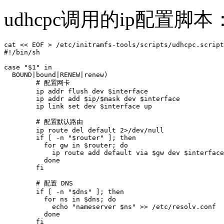
udhcpc调用的ip配置脚本
cat << EOF > /etc/initramfs-tools/scripts/udhcpc.script
#!/bin/sh

case "$1" in

  BOUND|bound|RENEW|renew)

        # 配置网卡

        ip addr flush dev $interface

        ip addr add $ip/$mask dev $interface

        ip link set dev $interface up

        # 配置默认路由

        ip route del default 2>/dev/null

        if [ -n "$router" ]; then

          for gw in $router; do

            ip route add default via $gw dev $interface

          done

        fi

        # 配置 DNS

        if [ -n "$dns" ]; then

          for ns in $dns; do

            echo "nameserver $ns" >> /etc/resolv.conf

          done

        fi
