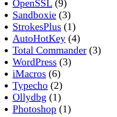
OpenSSL
(9)
Sandboxie
(3)
StrokesPlus
(1)
AutoHotKey
(4)
Total Commander
(3)
WordPress
(3)
iMacros
(6)
Typecho
(2)
Ollydbg
(1)
Photoshop
(1)