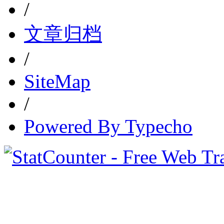
/
文章归档
/
SiteMap
/
Powered By Typecho