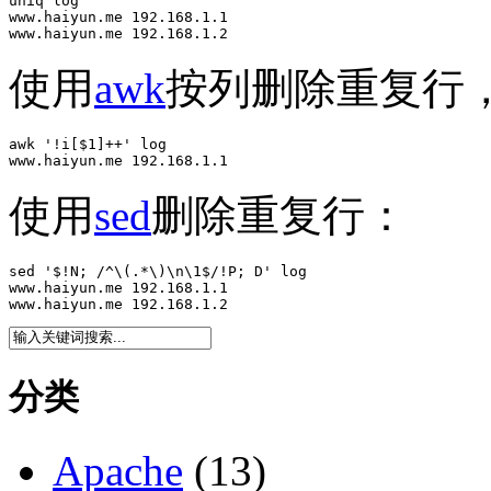
uniq log 

www.haiyun.me 192.168.1.1

www.haiyun.me 192.168.1.2
使用
awk
按列删除重复行
awk '!i[$1]++' log 

www.haiyun.me 192.168.1.1
使用
sed
删除重复行：
sed '$!N; /^\(.*\)\n\1$/!P; D' log

www.haiyun.me 192.168.1.1

www.haiyun.me 192.168.1.2
分类
Apache
(13)