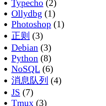
Typecho
(2)
Ollydbg
(1)
Photoshop
(1)
正则
(3)
Debian
(3)
Python
(8)
NoSQL
(6)
消息队列
(4)
JS
(7)
Tmux
(3)