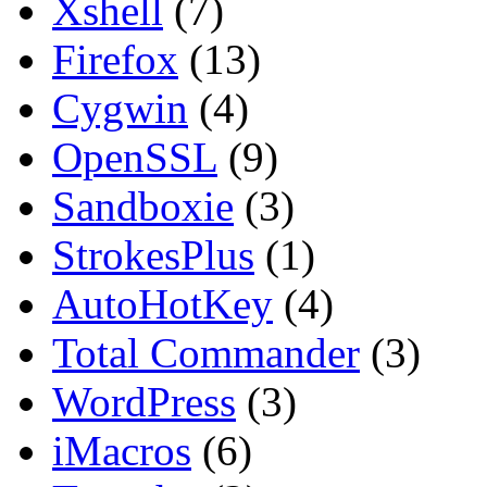
Xshell
(7)
Firefox
(13)
Cygwin
(4)
OpenSSL
(9)
Sandboxie
(3)
StrokesPlus
(1)
AutoHotKey
(4)
Total Commander
(3)
WordPress
(3)
iMacros
(6)