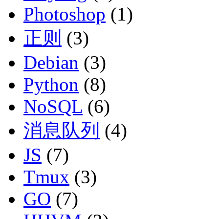
Photoshop
(1)
正则
(3)
Debian
(3)
Python
(8)
NoSQL
(6)
消息队列
(4)
JS
(7)
Tmux
(3)
GO
(7)