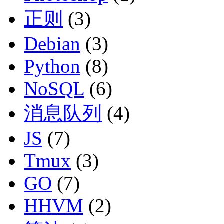
正则
(3)
Debian
(3)
Python
(8)
NoSQL
(6)
消息队列
(4)
JS
(7)
Tmux
(3)
GO
(7)
HHVM
(2)