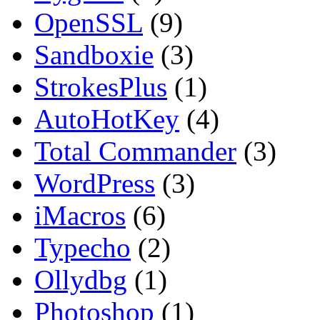
OpenSSL
(9)
Sandboxie
(3)
StrokesPlus
(1)
AutoHotKey
(4)
Total Commander
(3)
WordPress
(3)
iMacros
(6)
Typecho
(2)
Ollydbg
(1)
Photoshop
(1)