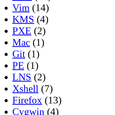
Vim
(14)
KMS
(4)
PXE
(2)
Mac
(1)
Git
(1)
PE
(1)
LNS
(2)
Xshell
(7)
Firefox
(13)
Cygwin
(4)