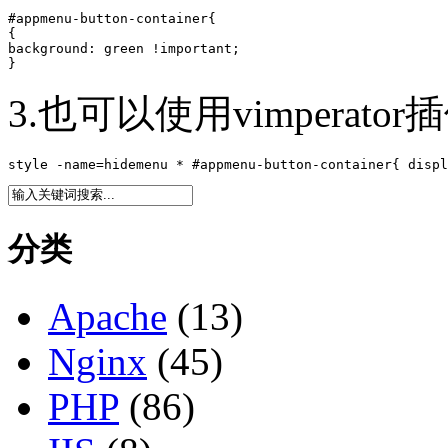
#appmenu-button-container{

{

background: green !important;

}
3.也可以使用vimperato
style -name=hidemenu * #appmenu-button-container{ displ
分类
Apache
(13)
Nginx
(45)
PHP
(86)