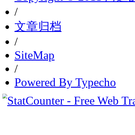
/
文章归档
/
SiteMap
/
Powered By Typecho