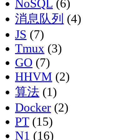
NoSQL
(6)
消息队列
(4)
JS
(7)
Tmux
(3)
GO
(7)
HHVM
(2)
算法
(1)
Docker
(2)
PT
(15)
N1
(16)