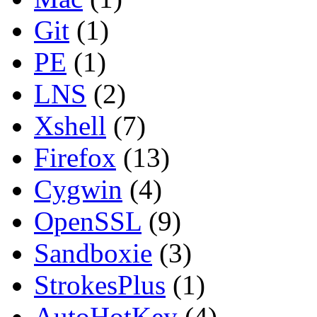
Git
(1)
PE
(1)
LNS
(2)
Xshell
(7)
Firefox
(13)
Cygwin
(4)
OpenSSL
(9)
Sandboxie
(3)
StrokesPlus
(1)
AutoHotKey
(4)