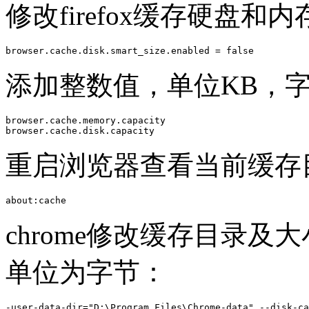
修改firefox缓存硬盘和
browser.cache.disk.smart_size.enabled = false
添加整数值，单位KB，
browser.cache.memory.capacity

browser.cache.disk.capacity
重启浏览器查看当前缓存
about:cache
chrome修改缓存目录
单位为字节：
-user-data-dir="D:\Program Files\Chrome-data" --disk-ca