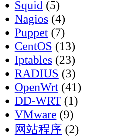
Squid
(5)
Nagios
(4)
Puppet
(7)
CentOS
(13)
Iptables
(23)
RADIUS
(3)
OpenWrt
(41)
DD-WRT
(1)
VMware
(9)
网站程序
(2)