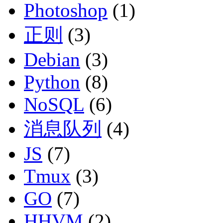
Photoshop
(1)
正则
(3)
Debian
(3)
Python
(8)
NoSQL
(6)
消息队列
(4)
JS
(7)
Tmux
(3)
GO
(7)
HHVM
(2)