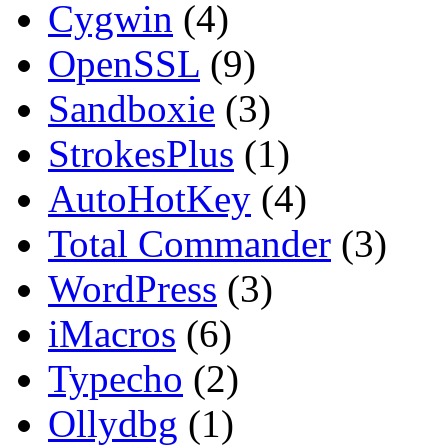
Cygwin
(4)
OpenSSL
(9)
Sandboxie
(3)
StrokesPlus
(1)
AutoHotKey
(4)
Total Commander
(3)
WordPress
(3)
iMacros
(6)
Typecho
(2)
Ollydbg
(1)