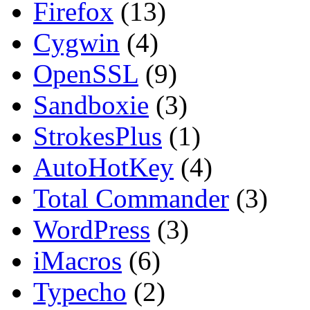
Firefox
(13)
Cygwin
(4)
OpenSSL
(9)
Sandboxie
(3)
StrokesPlus
(1)
AutoHotKey
(4)
Total Commander
(3)
WordPress
(3)
iMacros
(6)
Typecho
(2)