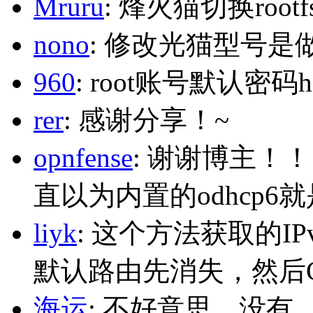
Mruru
: 烽火猫切换roo
nono
: 修改光猫型号是
960
: root账号默认密码h
rer
: 感谢分享！~
opnfense
: 谢谢博主！
直以为内置的odhcp6
liyk
: 这个方法获取的I
默认路由先消失，然后Glo
海运
: 不好意思，没有