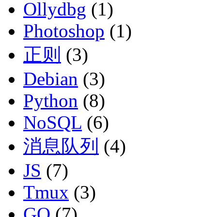
Ollydbg
(1)
Photoshop
(1)
正则
(3)
Debian
(3)
Python
(8)
NoSQL
(6)
消息队列
(4)
JS
(7)
Tmux
(3)
GO
(7)