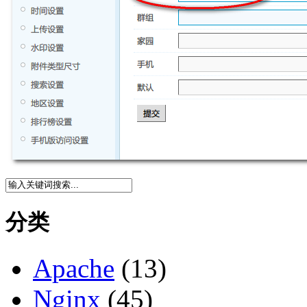
分类
Apache
(13)
Nginx
(45)