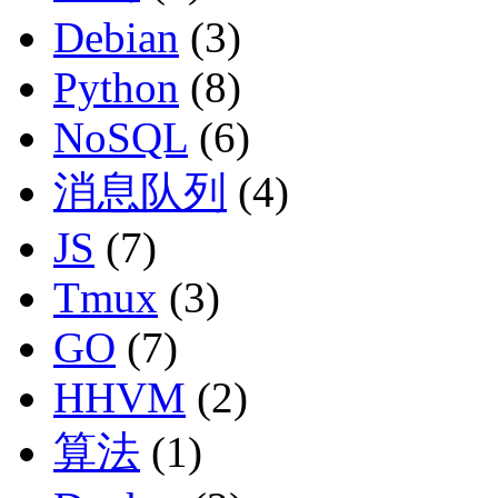
Debian
(3)
Python
(8)
NoSQL
(6)
消息队列
(4)
JS
(7)
Tmux
(3)
GO
(7)
HHVM
(2)
算法
(1)