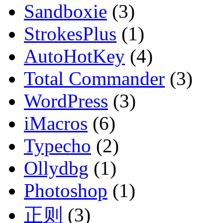
Sandboxie
(3)
StrokesPlus
(1)
AutoHotKey
(4)
Total Commander
(3)
WordPress
(3)
iMacros
(6)
Typecho
(2)
Ollydbg
(1)
Photoshop
(1)
正则
(3)