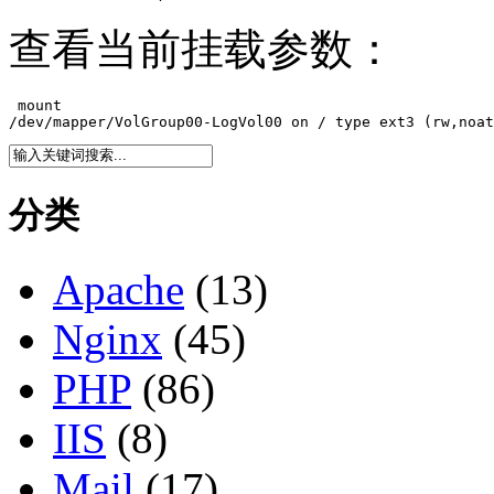
查看当前挂载参数：
 mount

/dev/mapper/VolGroup00-LogVol00 on / type ext3 (rw,noat
分类
Apache
(13)
Nginx
(45)
PHP
(86)
IIS
(8)
Mail
(17)