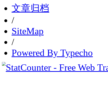
文章归档
/
SiteMap
/
Powered By Typecho