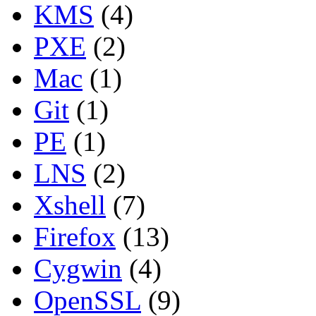
KMS
(4)
PXE
(2)
Mac
(1)
Git
(1)
PE
(1)
LNS
(2)
Xshell
(7)
Firefox
(13)
Cygwin
(4)
OpenSSL
(9)