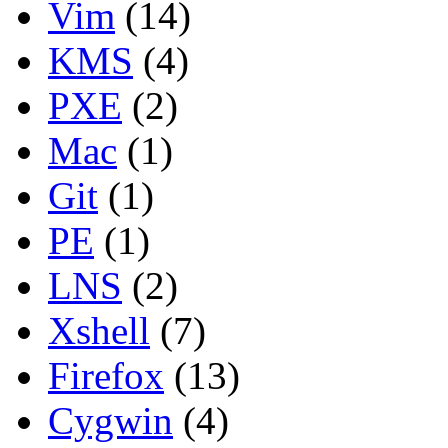
Vim
(14)
KMS
(4)
PXE
(2)
Mac
(1)
Git
(1)
PE
(1)
LNS
(2)
Xshell
(7)
Firefox
(13)
Cygwin
(4)