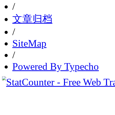
/
文章归档
/
SiteMap
/
Powered By Typecho