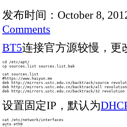
发布时间：October 8, 201
Comments
BT5
连接官方源较慢，更
cd /etc/apt/

cp sources.list sources.list.bak
cat sources.list

#https://www.haiyun.me

deb http://mirrors.ustc.edu.cn/backtrack/source revolut
deb http://mirrors.ustc.edu.cn/backtrack/all revolution
deb http://mirrors.ustc.edu.cn/backtrack/32 revolution 
设置固定IP，默认为
DHC
cat /etc/network/interfaces 

auto eth0
