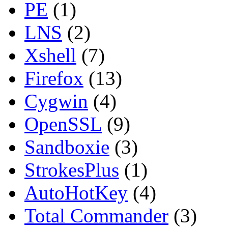
PE
(1)
LNS
(2)
Xshell
(7)
Firefox
(13)
Cygwin
(4)
OpenSSL
(9)
Sandboxie
(3)
StrokesPlus
(1)
AutoHotKey
(4)
Total Commander
(3)