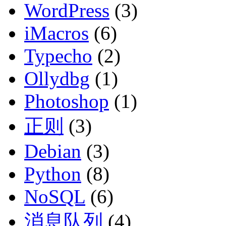
WordPress
(3)
iMacros
(6)
Typecho
(2)
Ollydbg
(1)
Photoshop
(1)
正则
(3)
Debian
(3)
Python
(8)
NoSQL
(6)
消息队列
(4)