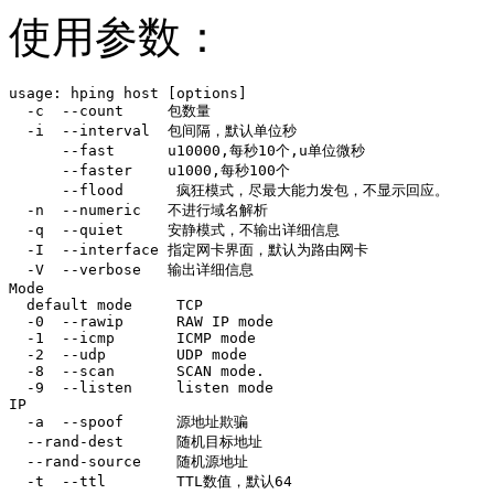
使用参数：
usage: hping host [options]

  -c  --count     包数量

  -i  --interval  包间隔，默认单位秒

      --fast      u10000,每秒10个,u单位微秒

      --faster    u1000,每秒100个

      --flood      疯狂模式，尽最大能力发包，不显示回应。

  -n  --numeric   不进行域名解析

  -q  --quiet     安静模式，不输出详细信息

  -I  --interface 指定网卡界面，默认为路由网卡

  -V  --verbose   输出详细信息

Mode

  default mode     TCP

  -0  --rawip      RAW IP mode

  -1  --icmp       ICMP mode

  -2  --udp        UDP mode

  -8  --scan       SCAN mode.

  -9  --listen     listen mode

IP

  -a  --spoof      源地址欺骗

  --rand-dest      随机目标地址

  --rand-source    随机源地址

  -t  --ttl        TTL数值，默认64
