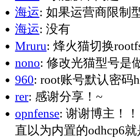
海运
: 如果运营商限制
海运
: 没有
Mruru
: 烽火猫切换roo
nono
: 修改光猫型号是
960
: root账号默认密码h
rer
: 感谢分享！~
opnfense
: 谢谢博主！
直以为内置的odhcp6