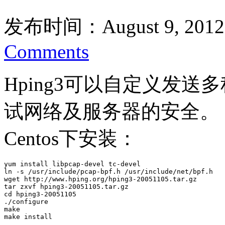
发布时间：August 9, 2012
Comments
Hping3可以自定义发
试网络及服务器的安全。
Centos下安装：
yum install libpcap-devel tc-devel

ln -s /usr/include/pcap-bpf.h /usr/include/net/bpf.h

wget http://www.hping.org/hping3-20051105.tar.gz

tar zxvf hping3-20051105.tar.gz 

cd hping3-20051105

./configure 

make 

make install