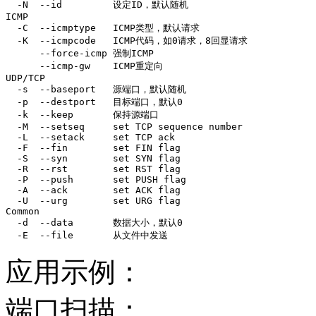
  -N  --id         设定ID，默认随机

ICMP

  -C  --icmptype   ICMP类型，默认请求

  -K  --icmpcode   ICMP代码，如0请求，8回显请求

      --force-icmp 强制ICMP

      --icmp-gw    ICMP重定向

UDP/TCP

  -s  --baseport   源端口，默认随机

  -p  --destport   目标端口，默认0

  -k  --keep       保持源端口

  -M  --setseq     set TCP sequence number

  -L  --setack     set TCP ack

  -F  --fin        set FIN flag

  -S  --syn        set SYN flag

  -R  --rst        set RST flag

  -P  --push       set PUSH flag

  -A  --ack        set ACK flag

  -U  --urg        set URG flag

Common

  -d  --data       数据大小，默认0

  -E  --file       从文件中发送
应用示例：
端口扫描：