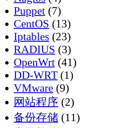
Puppet
(7)
CentOS
(13)
Iptables
(23)
RADIUS
(3)
OpenWrt
(41)
DD-WRT
(1)
VMware
(9)
网站程序
(2)
备份存储
(11)