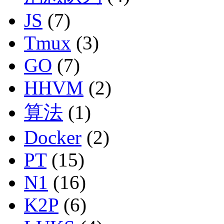
JS
(7)
Tmux
(3)
GO
(7)
HHVM
(2)
算法
(1)
Docker
(2)
PT
(15)
N1
(16)
K2P
(6)