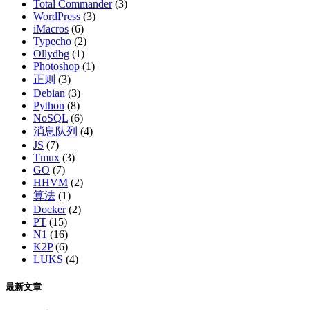
Total Commander
(3)
WordPress
(3)
iMacros
(6)
Typecho
(2)
Ollydbg
(1)
Photoshop
(1)
正则
(3)
Debian
(3)
Python
(8)
NoSQL
(6)
消息队列
(4)
JS
(7)
Tmux
(3)
GO
(7)
HHVM
(2)
算法
(1)
Docker
(2)
PT
(15)
N1
(16)
K2P
(6)
LUKS
(4)
最新文章