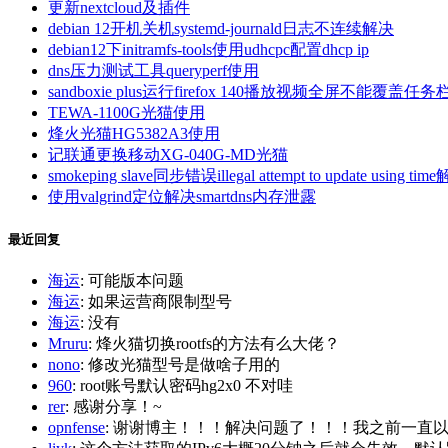
更新nextcloud及插件
debian 12开机关机systemd-journald日志不连续解决
debian12下initramfs-tools使用udhcpc配置dhcp ip
dns压力测试工具queryperf使用
sandboxie plus运行firefox 140播放视频全屏不能覆盖任务
TEWA-1100G光猫使用
烽火光猫HG5382A3使用
记联通更换移动XG-040G-MD光猫
smokeping slave同步错误illegal attempt to update using tim
使用valgrind定位解决smartdns内存泄露
最近回复
海运
: 可能版本问题
海运
: 如果运营商限制型号
海运
: 没有
Mruru
: 烽火猫切换rootfs的方法有么大佬？
nono
: 修改光猫型号是做啥子用的
960
: root账号默认密码hg2x0 不对哇
rer
: 感谢分享！~
opnfense
: 谢谢博主！！！解决问题了！！！我之前一直以为内