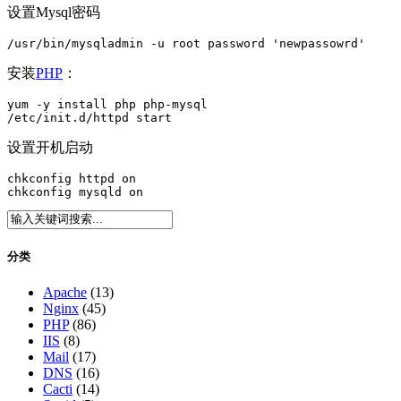
设置Mysql密码
/usr/bin/mysqladmin -u root password 'newpassowrd'
安装
PHP
：
yum -y install php php-mysql

/etc/init.d/httpd start
设置开机启动
chkconfig httpd on

chkconfig mysqld on
分类
Apache
(13)
Nginx
(45)
PHP
(86)
IIS
(8)
Mail
(17)
DNS
(16)
Cacti
(14)