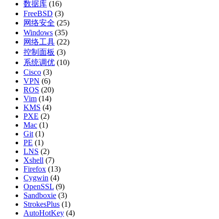
数据库
(16)
FreeBSD
(3)
网络安全
(25)
Windows
(35)
网络工具
(22)
控制面板
(3)
系统调优
(10)
Cisco
(3)
VPN
(6)
ROS
(20)
Vim
(14)
KMS
(4)
PXE
(2)
Mac
(1)
Git
(1)
PE
(1)
LNS
(2)
Xshell
(7)
Firefox
(13)
Cygwin
(4)
OpenSSL
(9)
Sandboxie
(3)
StrokesPlus
(1)
AutoHotKey
(4)