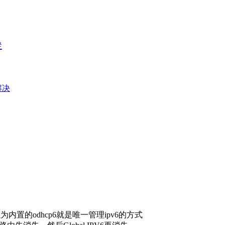
栏
e解决
置的odhcp6就是唯一管理ipv6的方式