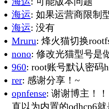
海运
: 可能版本问题
海运
: 如果运营商限制
海运
: 没有
Mruru
: 烽火猫切换roo
nono
: 修改光猫型号是
960
: root账号默认密码h
rer
: 感谢分享！~
opnfense
: 谢谢博主！
直以为内置的odhcp6