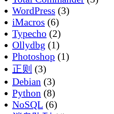
WordPress
(3)
iMacros
(6)
Typecho
(2)
Ollydbg
(1)
Photoshop
(1)
正则
(3)
Debian
(3)
Python
(8)
NoSQL
(6)