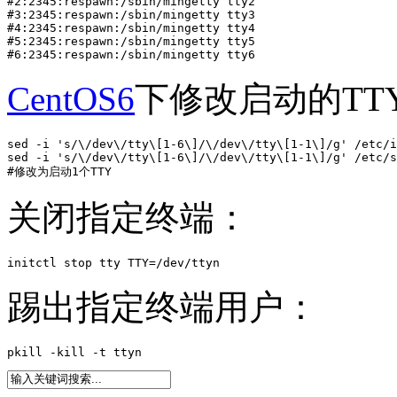
#2:2345:respawn:/sbin/mingetty tty2

#3:2345:respawn:/sbin/mingetty tty3

#4:2345:respawn:/sbin/mingetty tty4

#5:2345:respawn:/sbin/mingetty tty5

#6:2345:respawn:/sbin/mingetty tty6
CentOS6
下修改启动的TT
sed -i 's/\/dev\/tty\[1-6\]/\/dev\/tty\[1-1\]/g' /etc/i
sed -i 's/\/dev\/tty\[1-6\]/\/dev\/tty\[1-1\]/g' /etc/s
#修改为启动1个TTY
关闭指定终端：
initctl stop tty TTY=/dev/ttyn
踢出指定终端用户：
pkill -kill -t ttyn