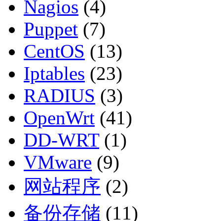
Nagios
(4)
Puppet
(7)
CentOS
(13)
Iptables
(23)
RADIUS
(3)
OpenWrt
(41)
DD-WRT
(1)
VMware
(9)
网站程序
(2)
备份存储
(11)