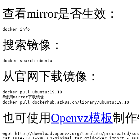
查看mirror是否生效：
docker info
搜索镜像：
docker search ubuntu
从官网下载镜像：
docker pull ubuntu:19.10

#使用mirror下载镜像

docker pull dockerhub.azk8s.cn/library/ubuntu:19.10
也可使用
Openvz模板
制作
wget http://download.openvz.org/template/precreated/sus
cat suse-13.1-x86_64-minimal.tar.gz|docker import - sus