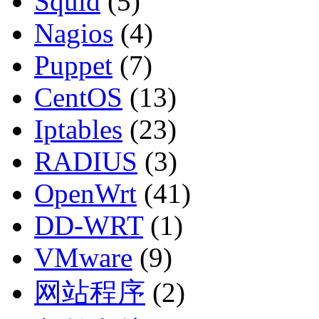
Squid
(5)
Nagios
(4)
Puppet
(7)
CentOS
(13)
Iptables
(23)
RADIUS
(3)
OpenWrt
(41)
DD-WRT
(1)
VMware
(9)
网站程序
(2)