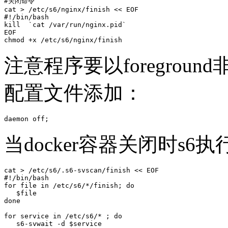
#关闭命令

cat > /etc/s6/nginx/finish << EOF

#!/bin/bash

kill  `cat /var/run/nginx.pid`

EOF

chmod +x /etc/s6/nginx/finish
注意程序要以foregroun
配置文件添加：
daemon off;
当docker容器关闭时s6执行.s6
cat > /etc/s6/.s6-svscan/finish << EOF

#!/bin/bash

for file in /etc/s6/*/finish; do

   $file

done

for service in /etc/s6/* ; do

   s6-svwait -d $service
