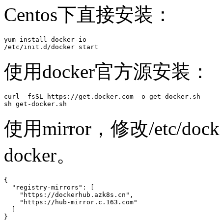
Centos下直接安装：
yum install docker-io

/etc/init.d/docker start
使用docker官方源安装：
curl -fsSL https://get.docker.com -o get-docker.sh

sh get-docker.sh
使用mirror，修改/etc/doc
docker。
{

  "registry-mirrors": [

    "https://dockerhub.azk8s.cn",

    "https://hub-mirror.c.163.com"

  ]

}