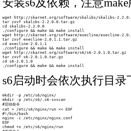
安装s6及依赖，注意make
wget http://skarnet.org/software/skalibs/skalibs-2.2.0.
tar zxvf skalibs-2.2.0.0.tar.gz

cd skalibs-2.2.0.0

./configure && make && make install

wget http://skarnet.org/software/execline/execline-2.0.
tar zxvf execline-2.0.1.1.tar.gz

cd execline-2.0.1.1

./configure && make && make install

wget http://skarnet.org/software/s6/s6-2.0.1.0.tar.gz

tar zxvf s6-2.0.1.0.tar.gz

cd s6-2.0.1.0

./configure && make && make install
s6启动时会依次执行目录下
mkdir -p /etc/s6/nginx/

mkdir -p /etc/s6/.s6-svscan

#启动命令

cat > /etc/s6/nginx/run << EOF

#!/bin/bash

nginx -c /etc/nginx/nginx.conf

EOF

chmod +x /etc/s6/nginx/run
