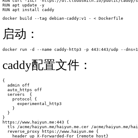
RUN curl -1sLf 'https://dl.cloudsmith.io/public/caddy/s
RUN apt update -y

RUN apt install caddy
docker build --tag debian-caddy:v1 - < Dockerfile
启动：
caddy配置文件：
{

  admin off

  auto_https off

  servers  {

    protocol {

      experimental_http3

    }

  }

}

https://www.haiyun.me:443 {

  tls /acme/haiyun.me/haiyun.me.cer /acme/haiyun.me/hai
  reverse_proxy https://www.haiyun.me {

    header_up X-Forwarded-For {remote_host}
