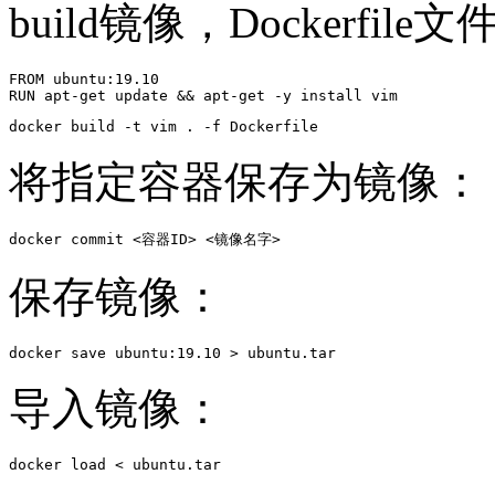
build镜像，Dockerfile文
FROM ubuntu:19.10

RUN apt-get update && apt-get -y install vim 
docker build -t vim . -f Dockerfile 
将指定容器保存为镜像：
docker commit <容器ID> <镜像名字>
保存镜像：
docker save ubuntu:19.10 > ubuntu.tar
导入镜像：
docker load < ubuntu.tar