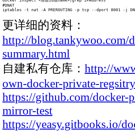
docker inspect <容器id或name>|grep IPAddress

#DNAT

iptables -t nat -A PREROUTING -p tcp --dport 8001 -j DN
更详细的资料：
http://blog.tankywoo.com/
summary.html
自建私有仓库：
http://ww
own-docker-private-regsitry
https://github.com/docker-p
mirror-test
https://yeasy.gitbooks.io/do