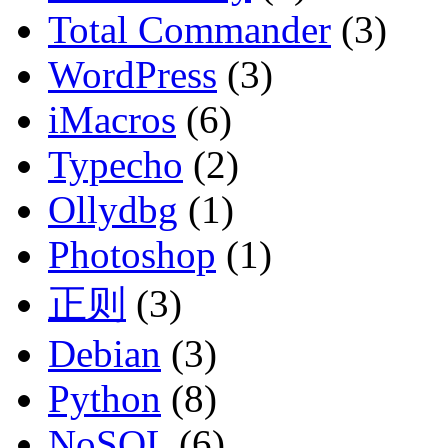
Total Commander
(3)
WordPress
(3)
iMacros
(6)
Typecho
(2)
Ollydbg
(1)
Photoshop
(1)
正则
(3)
Debian
(3)
Python
(8)
NoSQL
(6)