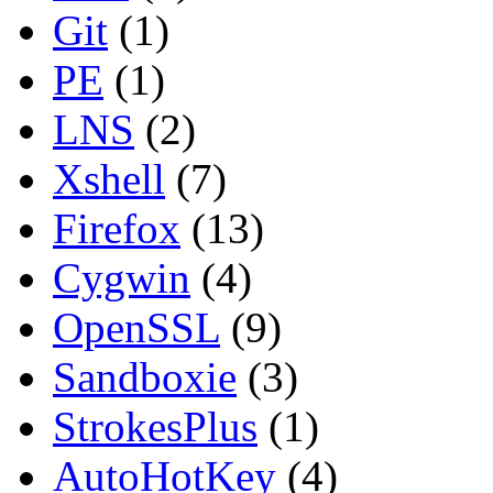
Git
(1)
PE
(1)
LNS
(2)
Xshell
(7)
Firefox
(13)
Cygwin
(4)
OpenSSL
(9)
Sandboxie
(3)
StrokesPlus
(1)
AutoHotKey
(4)