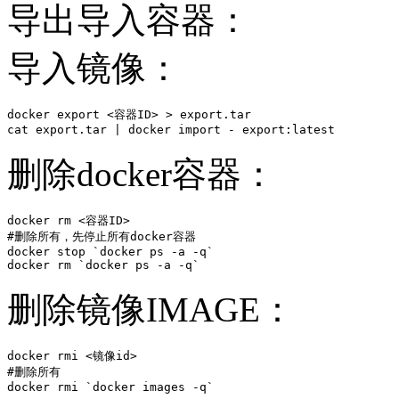
导出导入容器：
导入镜像：
docker export <容器ID> > export.tar  

cat export.tar | docker import - export:latest 
删除docker容器：
docker rm <容器ID>

#删除所有，先停止所有docker容器

docker stop `docker ps -a -q`

docker rm `docker ps -a -q`
删除镜像IMAGE：
docker rmi <镜像id>

#删除所有

docker rmi `docker images -q`