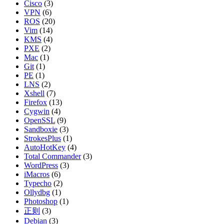
Cisco
(3)
VPN
(6)
ROS
(20)
Vim
(14)
KMS
(4)
PXE
(2)
Mac
(1)
Git
(1)
PE
(1)
LNS
(2)
Xshell
(7)
Firefox
(13)
Cygwin
(4)
OpenSSL
(9)
Sandboxie
(3)
StrokesPlus
(1)
AutoHotKey
(4)
Total Commander
(3)
WordPress
(3)
iMacros
(6)
Typecho
(2)
Ollydbg
(1)
Photoshop
(1)
正则
(3)
Debian
(3)