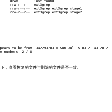
     drwx------  lost+found

     rrw-r--r--  ext3grep

     rrw-r--r--  ext3grep.ext3grep.stage1

     rrw-r--r--  ext3grep.ext3grep.stage2
pears to be from 1342293703 = Sun Jul 15 03:21:43 2012

e numbers: 2 / 8

ES目录下，查看恢复的文件与删除的文件是否一致。