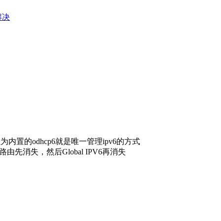
e解决
置的odhcp6就是唯一管理ipv6的方式
由先消失，然后Global IPV6再消失