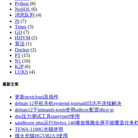
Python
(8)
NoSQL
(6)
消息队列
(4)
JS
(7)
Tmux
(3)
GO
(7)
HHVM
(2)
算法
(1)
Docker
(2)
PT
(15)
N1
(16)
K2P
(6)
LUKS
(4)
最新文章
更新nextcloud及插件
debian 12开机关机systemd-journald日志不连续解决
debian12下initramfs-tools使用udhcpc配置dhcp ip
dns压力测试工具queryperf使用
sandboxie plus运行firefox 140播放视频全屏不能覆盖任务
TEWA-1100G光猫使用
烽火光猫HG5382A3使用