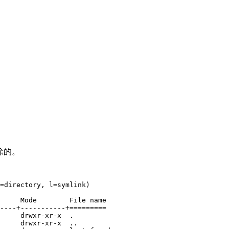
删除的。
=directory, l=symlink)

     Mode        File name

----+-----------+=========

     drwxr-xr-x  .

     drwxr-xr-x  ..
