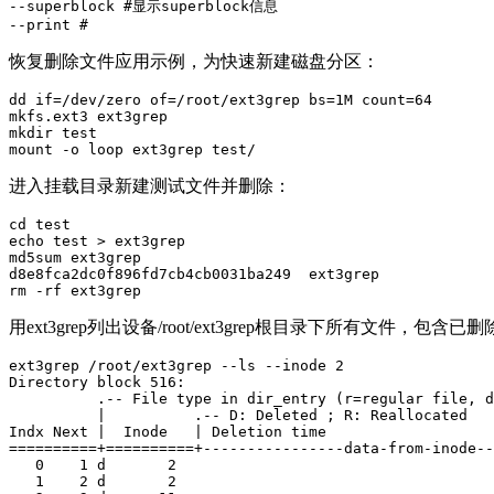
--superblock #显示superblock信息

--print #
恢复删除文件应用示例，为快速新建磁盘分区：
dd if=/dev/zero of=/root/ext3grep bs=1M count=64

mkfs.ext3 ext3grep 

mkdir test

mount -o loop ext3grep test/
进入挂载目录新建测试文件并删除：
cd test

echo test > ext3grep

md5sum ext3grep 

d8e8fca2dc0f896fd7cb4cb0031ba249  ext3grep

rm -rf ext3grep
用ext3grep列出设备/root/ext3grep根目录下所有文件，包含已
ext3grep /root/ext3grep --ls --inode 2

Directory block 516:

          .-- File type in dir_entry (r=regular file, d
          |          .-- D: Deleted ; R: Reallocated

Indx Next |  Inode   | Deletion time                   
==========+==========+----------------data-from-inode--
   0    1 d       2                                    
   1    2 d       2                                    