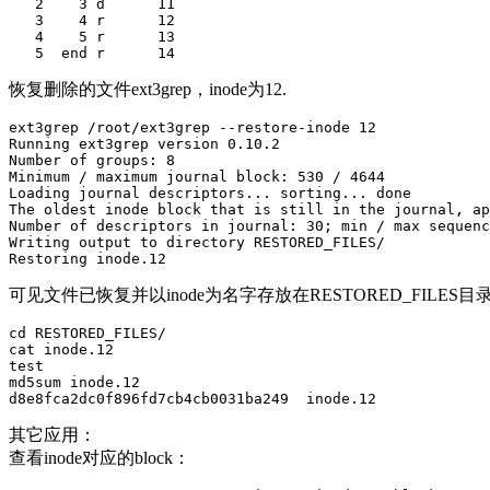
   2    3 d      11                                    
   3    4 r      12                                    
   4    5 r      13                                    
   5  end r      14                                    
恢复删除的文件ext3grep，inode为12.
ext3grep /root/ext3grep --restore-inode 12

Running ext3grep version 0.10.2

Number of groups: 8

Minimum / maximum journal block: 530 / 4644

Loading journal descriptors... sorting... done

The oldest inode block that is still in the journal, ap
Number of descriptors in journal: 30; min / max sequenc
Writing output to directory RESTORED_FILES/

Restoring inode.12
可见文件已恢复并以inode为名字存放在RESTORED_FIL
cd RESTORED_FILES/

cat inode.12 

test

md5sum inode.12 

d8e8fca2dc0f896fd7cb4cb0031ba249  inode.12
其它应用：
查看inode对应的block：