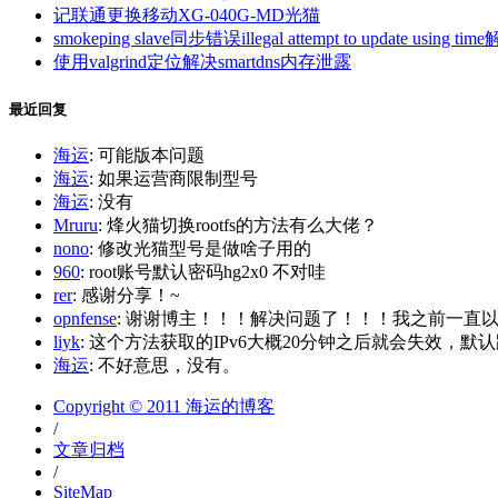
记联通更换移动XG-040G-MD光猫
smokeping slave同步错误illegal attempt to update using tim
使用valgrind定位解决smartdns内存泄露
最近回复
海运
: 可能版本问题
海运
: 如果运营商限制型号
海运
: 没有
Mruru
: 烽火猫切换rootfs的方法有么大佬？
nono
: 修改光猫型号是做啥子用的
960
: root账号默认密码hg2x0 不对哇
rer
: 感谢分享！~
opnfense
: 谢谢博主！！！解决问题了！！！我之前一直以为内
liyk
: 这个方法获取的IPv6大概20分钟之后就会失效，默认路
海运
: 不好意思，没有。
Copyright © 2011 海运的博客
/
文章归档
/
SiteMap