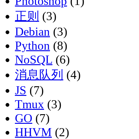
Photoshop
(1)
正则
(3)
Debian
(3)
Python
(8)
NoSQL
(6)
消息队列
(4)
JS
(7)
Tmux
(3)
GO
(7)
HHVM
(2)