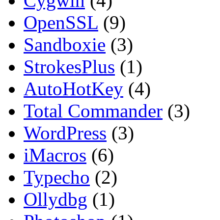
Cygwin
(4)
OpenSSL
(9)
Sandboxie
(3)
StrokesPlus
(1)
AutoHotKey
(4)
Total Commander
(3)
WordPress
(3)
iMacros
(6)
Typecho
(2)
Ollydbg
(1)