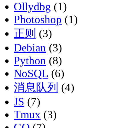
Ollydbg
(1)
Photoshop
(1)
正则
(3)
Debian
(3)
Python
(8)
NoSQL
(6)
消息队列
(4)
JS
(7)
Tmux
(3)
GO
(7)