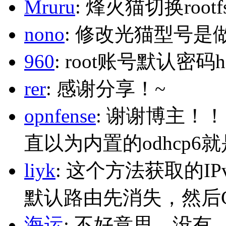
Mruru
: 烽火猫切换roo
nono
: 修改光猫型号是
960
: root账号默认密码h
rer
: 感谢分享！~
opnfense
: 谢谢博主！
直以为内置的odhcp6
liyk
: 这个方法获取的I
默认路由先消失，然后Glo
海运
: 不好意思，没有