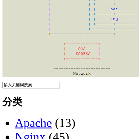
分类
Apache
(13)
Nginx
(45)