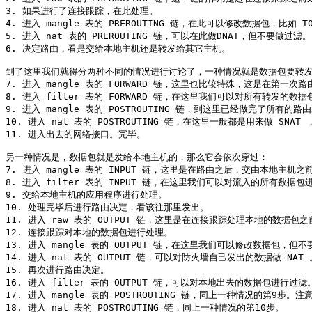
3. 如果进行了连接跟踪，在此处理。

4. 进入 mangle 表的 PREROUTING 链，在此可以修改数据包，比如 TO
5. 进入 nat 表的 PREROUTING 链，可以在此做DNAT，但不要做过滤。

6. 决定路由，看是交给本地主机还是转发给其它主机。

到了这里我们就得分两种不同的情况进行讨论了，一种情况就是数据包要转发
7. 进入 mangle 表的 FORWARD 链，这里也比较特殊，这是在第
8. 进入 filter 表的 FORWARD 链，在这里我们可以对所有转发
9. 进入 mangle 表的 POSTROUTING 链，到这里已经做完了所
10. 进入 nat 表的 POSTROUTING 链，在这里一般都是用来做 SNA
11. 进入出去的网络接口。完毕。

另一种情况是，数据包就是发给本地主机的，那么它会依次穿过：

7. 进入 mangle 表的 INPUT 链，这里是在路由之后，交由本地主机
8. 进入 filter 表的 INPUT 链，在这里我们可以对流入的所有数据
9. 交给本地主机的应用程序进行处理。

10. 处理完毕后进行路由决定，看该往那里发出。

11. 进入 raw 表的 OUTPUT 链，这里是在连接跟踪处理本地的数据包之前
12. 连接跟踪对本地的数据包进行处理。

13. 进入 mangle 表的 OUTPUT 链，在这里我们可以修改数据包，但不
14. 进入 nat 表的 OUTPUT 链，可以对防火墙自己发出的数据做 NAT 。
15. 再次进行路由决定。

16. 进入 filter 表的 OUTPUT 链，可以对本地出去的数据包进行过滤。
17. 进入 mangle 表的 POSTROUTING 链，同上一种情况的第
18. 进入 nat 表的 POSTROUTING 链，同上一种情况的第10步。
