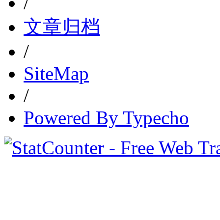
/
文章归档
/
SiteMap
/
Powered By Typecho