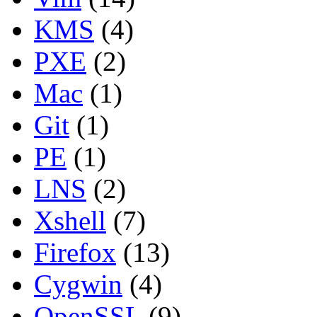
KMS
(4)
PXE
(2)
Mac
(1)
Git
(1)
PE
(1)
LNS
(2)
Xshell
(7)
Firefox
(13)
Cygwin
(4)
OpenSSL
(9)