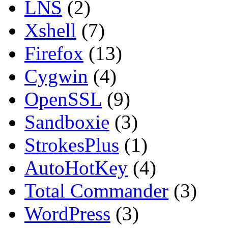
LNS
(2)
Xshell
(7)
Firefox
(13)
Cygwin
(4)
OpenSSL
(9)
Sandboxie
(3)
StrokesPlus
(1)
AutoHotKey
(4)
Total Commander
(3)
WordPress
(3)