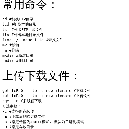
常用命令：
cd #切换FTP目录

lcd #切换本地目录

ls  #列出FTP目录文件

!ls #列出本地目录文件

find ./ -name file #查找文件

mv #移动

rm #删除

mkdir #新建目录

rmdir #删除目录
上传下载文件：
get [cEaO] file -o newfilename #下载文件

put [cEaO] file -o newfilename #上传文件

pget -n #多线程下载

可选参数：

-c #支持断点续传

-E #下载后删除远端文件

-a #指定传输为ascii模式, 默认为二进制模式

-O #指定存放目录