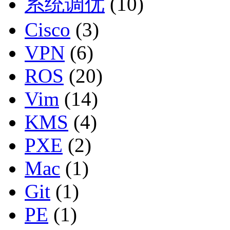
系统调优
(10)
Cisco
(3)
VPN
(6)
ROS
(20)
Vim
(14)
KMS
(4)
PXE
(2)
Mac
(1)
Git
(1)
PE
(1)