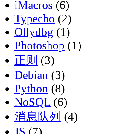
iMacros
(6)
Typecho
(2)
Ollydbg
(1)
Photoshop
(1)
正则
(3)
Debian
(3)
Python
(8)
NoSQL
(6)
消息队列
(4)
JS
(7)