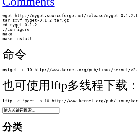
Comments
wget http://myget.sourceforge.net/release/myget-0.1.2.t
tar zxvf myget-0.1.2.tar.gz

cd myget-0.1.2

./configure

make

make install
命令
mytget -n 10 http://www.kernel.org/pub/linux/kernel/v2.
也可使用lftp多线程下载
lftp -c "pget -n 10 http://www.kernel.org/pub/linux/ker
分类