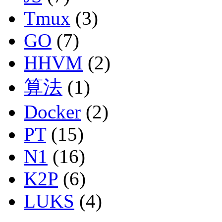
Tmux
(3)
GO
(7)
HHVM
(2)
算法
(1)
Docker
(2)
PT
(15)
N1
(16)
K2P
(6)
LUKS
(4)