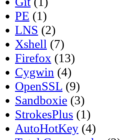
Git
(1)
PE
(1)
LNS
(2)
Xshell
(7)
Firefox
(13)
Cygwin
(4)
OpenSSL
(9)
Sandboxie
(3)
StrokesPlus
(1)
AutoHotKey
(4)