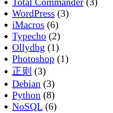
Total Commander
(3)
WordPress
(3)
iMacros
(6)
Typecho
(2)
Ollydbg
(1)
Photoshop
(1)
正则
(3)
Debian
(3)
Python
(8)
NoSQL
(6)