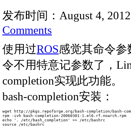
发布时间：August 4, 2012
Comments
使用过
ROS
感觉其命令参
令不用特意记参数了，Linu
completion实现此功能。
bash-completion安装：
wget http://pkgs.repoforge.org/bash-completion/bash-com
rpm -ivh bash-completion-20060301-1.el6.rf.noarch.rpm

echo '. /etc/bash_completion' >> /etc/bashrc 

source /etc/bashrc 