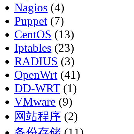
Nagios
(4)
Puppet
(7)
CentOS
(13)
Iptables
(23)
RADIUS
(3)
OpenWrt
(41)
DD-WRT
(1)
VMware
(9)
网站程序
(2)
备份存储
(11)