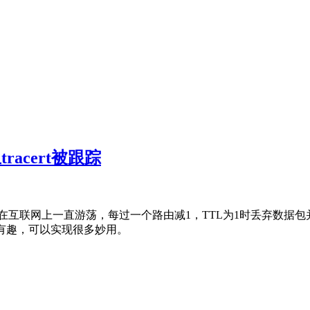
racert被跟踪
止数据包在互联网上一直游荡，每过一个路由减1，TTL为1时丢弃数据
很有趣，可以实现很多妙用。