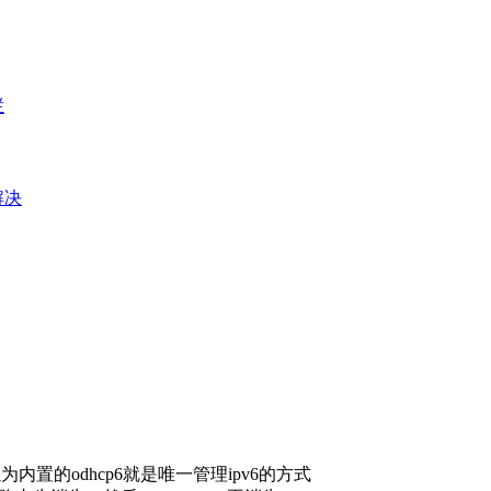
栏
e解决
置的odhcp6就是唯一管理ipv6的方式