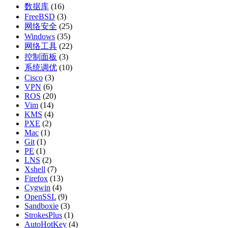
数据库
(16)
FreeBSD
(3)
网络安全
(25)
Windows
(35)
网络工具
(22)
控制面板
(3)
系统调优
(10)
Cisco
(3)
VPN
(6)
ROS
(20)
Vim
(14)
KMS
(4)
PXE
(2)
Mac
(1)
Git
(1)
PE
(1)
LNS
(2)
Xshell
(7)
Firefox
(13)
Cygwin
(4)
OpenSSL
(9)
Sandboxie
(3)
StrokesPlus
(1)
AutoHotKey
(4)