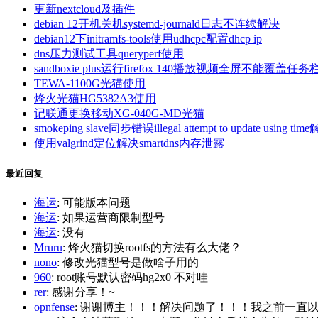
更新nextcloud及插件
debian 12开机关机systemd-journald日志不连续解决
debian12下initramfs-tools使用udhcpc配置dhcp ip
dns压力测试工具queryperf使用
sandboxie plus运行firefox 140播放视频全屏不能覆盖任务
TEWA-1100G光猫使用
烽火光猫HG5382A3使用
记联通更换移动XG-040G-MD光猫
smokeping slave同步错误illegal attempt to update using tim
使用valgrind定位解决smartdns内存泄露
最近回复
海运
: 可能版本问题
海运
: 如果运营商限制型号
海运
: 没有
Mruru
: 烽火猫切换rootfs的方法有么大佬？
nono
: 修改光猫型号是做啥子用的
960
: root账号默认密码hg2x0 不对哇
rer
: 感谢分享！~
opnfense
: 谢谢博主！！！解决问题了！！！我之前一直以为内