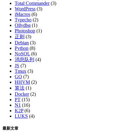
Total Commander
(3)
WordPress
(3)
iMacros
(6)
Typecho
(2)
Ollydbg
(1)
Photoshop
(1)
正则
(3)
Debian
(3)
Python
(8)
NoSQL
(6)
消息队列
(4)
JS
(7)
Tmux
(3)
GO
(7)
HHVM
(2)
算法
(1)
Docker
(2)
PT
(15)
N1
(16)
K2P
(6)
LUKS
(4)
最新文章