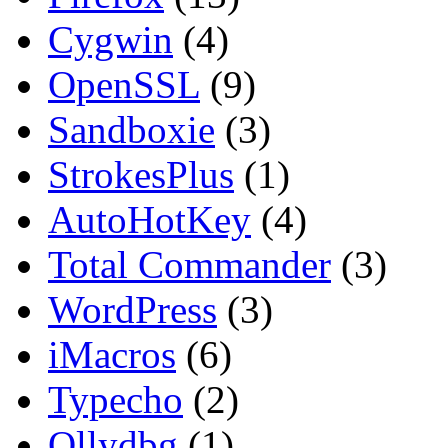
Cygwin
(4)
OpenSSL
(9)
Sandboxie
(3)
StrokesPlus
(1)
AutoHotKey
(4)
Total Commander
(3)
WordPress
(3)
iMacros
(6)
Typecho
(2)
Ollydbg
(1)