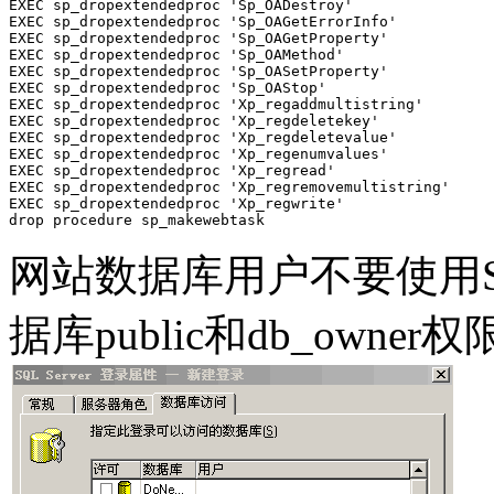
EXEC sp_dropextendedproc 'Sp_OADestroy'

EXEC sp_dropextendedproc 'Sp_OAGetErrorInfo'

EXEC sp_dropextendedproc 'Sp_OAGetProperty'

EXEC sp_dropextendedproc 'Sp_OAMethod'

EXEC sp_dropextendedproc 'Sp_OASetProperty'

EXEC sp_dropextendedproc 'Sp_OAStop'

EXEC sp_dropextendedproc 'Xp_regaddmultistring'

EXEC sp_dropextendedproc 'Xp_regdeletekey'

EXEC sp_dropextendedproc 'Xp_regdeletevalue'

EXEC sp_dropextendedproc 'Xp_regenumvalues'

EXEC sp_dropextendedproc 'Xp_regread'

EXEC sp_dropextendedproc 'Xp_regremovemultistring'

EXEC sp_dropextendedproc 'Xp_regwrite'

drop procedure sp_makewebtask 
网站数据库用户不要使用
据库public和db_owner