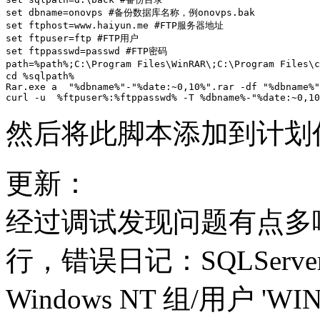
set dbname=onovps #备份数据库名称，例onovps.bak

set ftphost=www.haiyun.me #FTP服务器地址

set ftpuser=ftp #FTP用户

set ftppasswd=passwd #FTP密码

path=%path%;C:\Program Files\WinRAR\;C:\Program File
cd %sqlpath%

Rar.exe a  "%dbname%"-"%date:~0,10%".rar -df "%dbname%"
curl -u  %ftpuser%:%ftppasswd% -T %dbname%-"%date:~0,10
然后将此脚本添加到计划
更新：
经过调试发现问题有点多
行，错误日记：SQLServe
Windows NT 组/用户 'WIN-