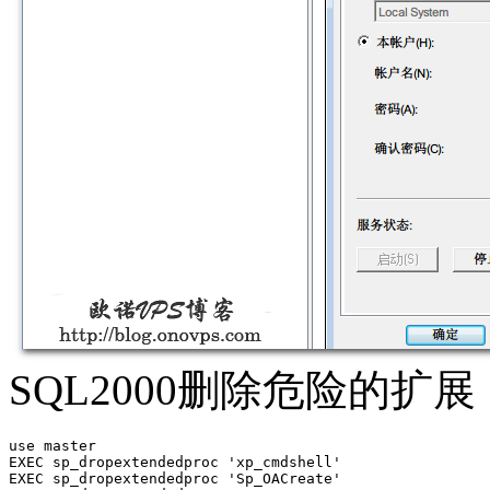
SQL2000删除危险的扩展，包
use master

EXEC sp_dropextendedproc 'xp_cmdshell'

EXEC sp_dropextendedproc 'Sp_OACreate'
