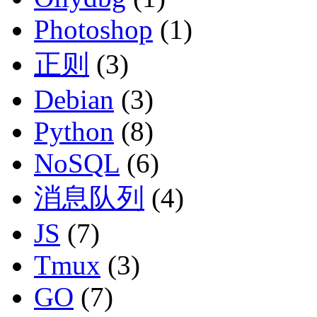
Photoshop
(1)
正则
(3)
Debian
(3)
Python
(8)
NoSQL
(6)
消息队列
(4)
JS
(7)
Tmux
(3)
GO
(7)