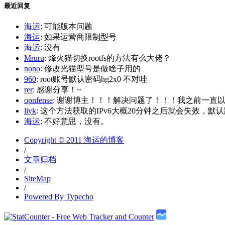
最近回复
海运
: 可能版本问题
海运
: 如果运营商限制型号
海运
: 没有
Mruru
: 烽火猫切换rootfs的方法有么大佬？
nono
: 修改光猫型号是做啥子用的
960
: root账号默认密码hg2x0 不对哇
rer
: 感谢分享！~
opnfense
: 谢谢博主！！！解决问题了！！！我之前一直以为内
liyk
: 这个方法获取的IPv6大概20分钟之后就会失效，默认路
海运
: 不好意思，没有。
Copyright © 2011 海运的博客
/
文章归档
/
SiteMap
/
Powered By Typecho