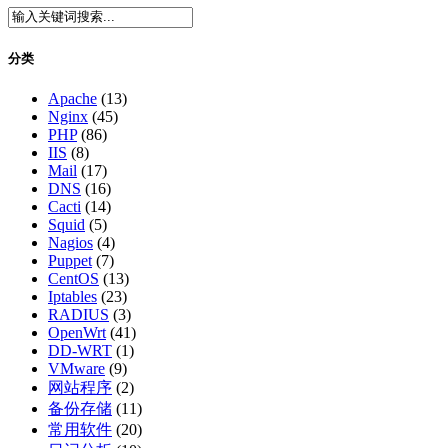
分类
Apache
(13)
Nginx
(45)
PHP
(86)
IIS
(8)
Mail
(17)
DNS
(16)
Cacti
(14)
Squid
(5)
Nagios
(4)
Puppet
(7)
CentOS
(13)
Iptables
(23)
RADIUS
(3)
OpenWrt
(41)
DD-WRT
(1)
VMware
(9)
网站程序
(2)
备份存储
(11)
常用软件
(20)