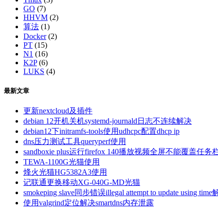
GO
(7)
HHVM
(2)
算法
(1)
Docker
(2)
PT
(15)
N1
(16)
K2P
(6)
LUKS
(4)
最新文章
更新nextcloud及插件
debian 12开机关机systemd-journald日志不连续解决
debian12下initramfs-tools使用udhcpc配置dhcp ip
dns压力测试工具queryperf使用
sandboxie plus运行firefox 140播放视频全屏不能覆盖任务
TEWA-1100G光猫使用
烽火光猫HG5382A3使用
记联通更换移动XG-040G-MD光猫
smokeping slave同步错误illegal attempt to update using tim
使用valgrind定位解决smartdns内存泄露