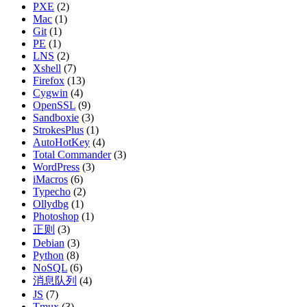
PXE
(2)
Mac
(1)
Git
(1)
PE
(1)
LNS
(2)
Xshell
(7)
Firefox
(13)
Cygwin
(4)
OpenSSL
(9)
Sandboxie
(3)
StrokesPlus
(1)
AutoHotKey
(4)
Total Commander
(3)
WordPress
(3)
iMacros
(6)
Typecho
(2)
Ollydbg
(1)
Photoshop
(1)
正则
(3)
Debian
(3)
Python
(8)
NoSQL
(6)
消息队列
(4)
JS
(7)
Tmux
(3)