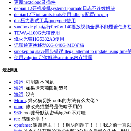
更新nextcloud及插件
debian 12开机关机systemd-journald日志不连续解决
debian12下initramfs-tools使用udhcpc配置dhcp ip
dns压力测试工具queryperf使用
sandboxie plus运行firefox 140播放视频全屏不能覆盖任务
TEWA-1100G光猫使用
烽火光猫HG5382A3使用
记联通更换移动XG-040G-MD光猫
smokeping slave同步错误illegal attempt to update using tim
使用valgrind定位解决smartdns内存泄露
最近回复
海运
: 可能版本问题
海运
: 如果运营商限制型号
海运
: 没有
Mruru
: 烽火猫切换rootfs的方法有么大佬？
nono
: 修改光猫型号是做啥子用的
960
: root账号默认密码hg2x0 不对哇
rer
: 感谢分享！~
opnfense
: 谢谢博主！！！解决问题了！！！我之前一直以为内