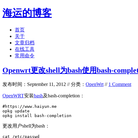
海运的博客
首页
关于
文章归档
在线工具
常用命令
Openwrt更改shell为bash使用bash-comp
发布时间：September 11, 2012 // 分类：
OpenWrt
//
1 Comment
OpenWRT
安装
bash
及bash-completion：
#https://www.haiyun.me

opkg update

opkg install bash-completion
更改用户shell为bash：
cat /etc/passwd 
