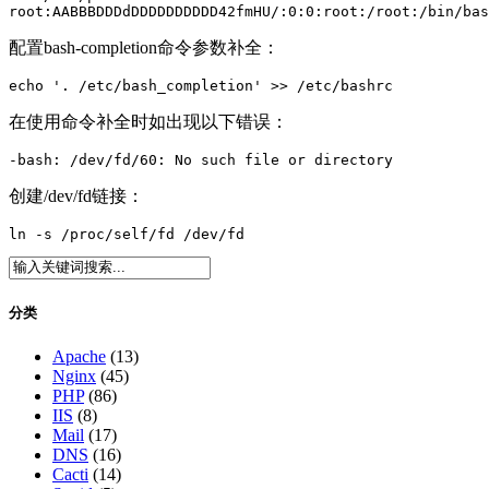
root:AABBBDDDdDDDDDDDDDD42fmHU/:0:0:root:/root:/bin/bas
配置bash-completion命令参数补全：
echo '. /etc/bash_completion' >> /etc/bashrc
在使用命令补全时如出现以下错误：
-bash: /dev/fd/60: No such file or directory
创建/dev/fd链接：
ln -s /proc/self/fd /dev/fd
分类
Apache
(13)
Nginx
(45)
PHP
(86)
IIS
(8)
Mail
(17)
DNS
(16)
Cacti
(14)