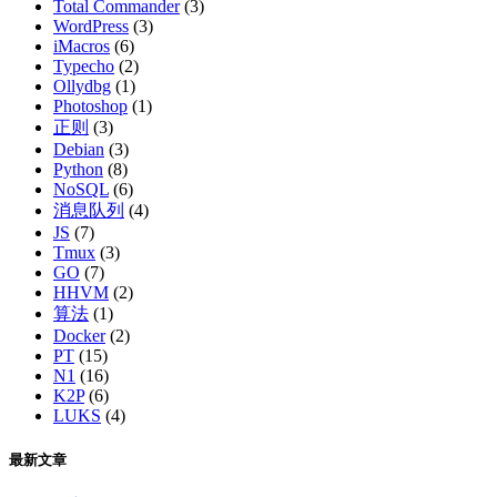
Total Commander
(3)
WordPress
(3)
iMacros
(6)
Typecho
(2)
Ollydbg
(1)
Photoshop
(1)
正则
(3)
Debian
(3)
Python
(8)
NoSQL
(6)
消息队列
(4)
JS
(7)
Tmux
(3)
GO
(7)
HHVM
(2)
算法
(1)
Docker
(2)
PT
(15)
N1
(16)
K2P
(6)
LUKS
(4)
最新文章