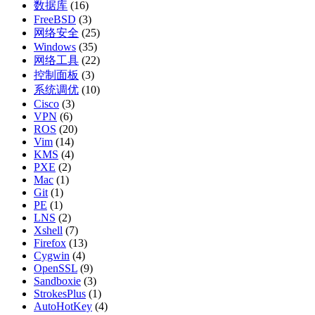
数据库
(16)
FreeBSD
(3)
网络安全
(25)
Windows
(35)
网络工具
(22)
控制面板
(3)
系统调优
(10)
Cisco
(3)
VPN
(6)
ROS
(20)
Vim
(14)
KMS
(4)
PXE
(2)
Mac
(1)
Git
(1)
PE
(1)
LNS
(2)
Xshell
(7)
Firefox
(13)
Cygwin
(4)
OpenSSL
(9)
Sandboxie
(3)
StrokesPlus
(1)
AutoHotKey
(4)