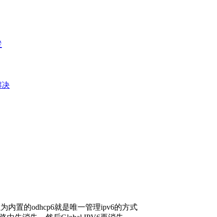
栏
e解决
置的odhcp6就是唯一管理ipv6的方式