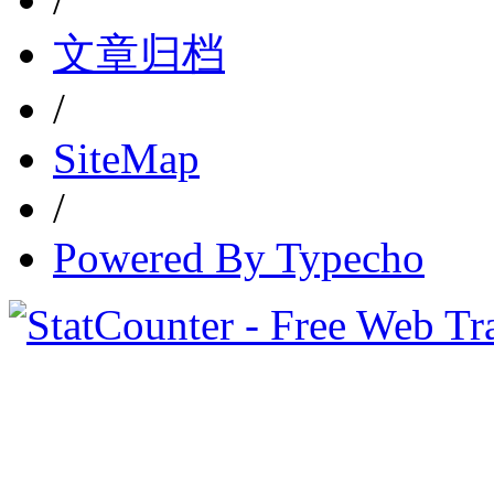
文章归档
/
SiteMap
/
Powered By Typecho