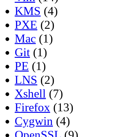
KMS
(4)
PXE
(2)
Mac
(1)
Git
(1)
PE
(1)
LNS
(2)
Xshell
(7)
Firefox
(13)
Cygwin
(4)
OpenSSL
(9)