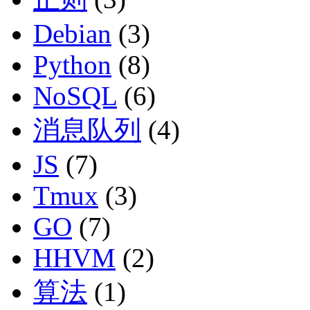
Debian
(3)
Python
(8)
NoSQL
(6)
消息队列
(4)
JS
(7)
Tmux
(3)
GO
(7)
HHVM
(2)
算法
(1)