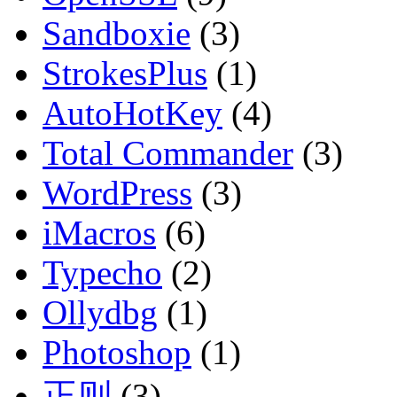
Sandboxie
(3)
StrokesPlus
(1)
AutoHotKey
(4)
Total Commander
(3)
WordPress
(3)
iMacros
(6)
Typecho
(2)
Ollydbg
(1)
Photoshop
(1)
正则
(3)