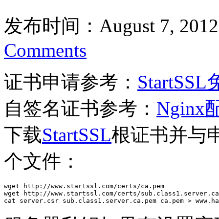
发布时间：August 7, 2012
Comments
证书申请参考：
Start
自签名证书参考：
Ngin
下载
StartSSL
根证书并与申
个文件：
wget http://www.startssl.com/certs/ca.pem

wget http://www.startssl.com/certs/sub.class1.server.ca
cat server.csr sub.class1.server.ca.pem ca.pem > www.ha