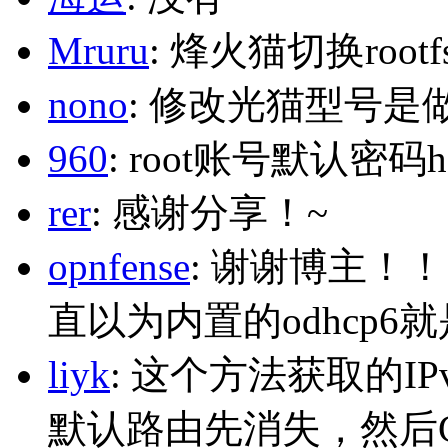
Mruru
: 烽火猫切换roo
nono
: 修改光猫型号是
960
: root账号默认密码h
rer
: 感谢分享！~
opnfense
: 谢谢博主！
直以为内置的odhcp6
liyk
: 这个方法获取的I
默认路由先消失，然后Glo