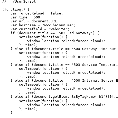
// ==/UserScript==

(function() {

    var forcedReload = false;

    var time = 500; 

    var url = document.URL;

    var hostname = "www.haiyun.me";

    var customfield = "website";

    if (document.title == '502 Bad Gateway') {

        setTimeout(function() {

            window.location.reload(forcedReload);

        }, time);

    } else if (document.title == '504 Gateway Time-out'
        setTimeout(function() {

            window.location.reload(forcedReload);

        }, time);

    } else if (document.title == '503 Service Temporari
        setTimeout(function() {

            window.location.reload(forcedReload);

        }, time);

    } else if (document.title == '500 Internal Server E
        setTimeout(function() {

            window.location.reload(forcedReload);

        }, time);

    } else if (document.getElementsByTagName('h1')[0
        setTimeout(function() {

            window.location.reload(forcedReload);

        }, time);

    }
