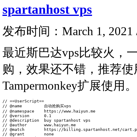
spartanhost vps
发布时间：March 1, 2021 
最近斯巴达vps比较火，
购，效果还不错，推荐使用
Tampermonkey扩展使用。
// ==UserScript==

// @name         自动抢购买vps

// @namespace    https://www.haiyun.me

// @version      0.1

// @description  buy spartanhost vps

// @author       www.haiyun.me

// @match        https://billing.spartanhost.net/cart.p
// @grant        none
