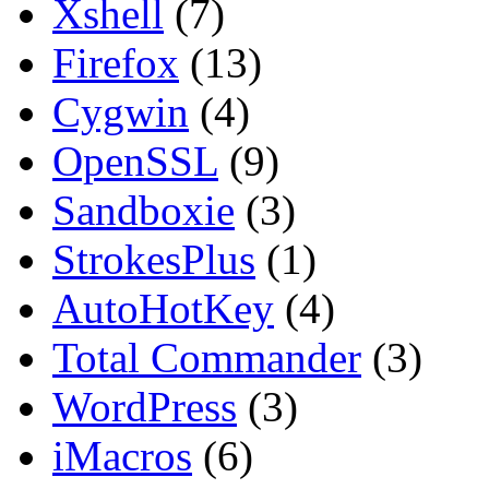
Xshell
(7)
Firefox
(13)
Cygwin
(4)
OpenSSL
(9)
Sandboxie
(3)
StrokesPlus
(1)
AutoHotKey
(4)
Total Commander
(3)
WordPress
(3)
iMacros
(6)