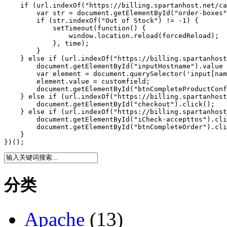
    if (url.indexOf("https://billing.spartanhost.net/ca
        var str = document.getElementById("order-boxes"
        if (str.indexOf("Out of Stock") != -1) {

            setTimeout(function() {

                window.location.reload(forcedReload);

            }, time);

        }

    } else if (url.indexOf("https://billing.spartanhost
        document.getElementById("inputHostname").value 
        var element = document.querySelector('input[nam
        element.value = customfield;

        document.getElementById("btnCompleteProductConf
    } else if (url.indexOf("https://billing.spartanhost
        document.getElementById("checkout").click();

    } else if (url.indexOf("https://billing.spartanhost
        document.getElementById("iCheck-accepttos").cli
        document.getElementById("btnCompleteOrder").cli
    }

})();
分类
Apache
(13)