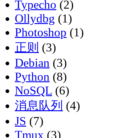
Typecho
(2)
Ollydbg
(1)
Photoshop
(1)
正则
(3)
Debian
(3)
Python
(8)
NoSQL
(6)
消息队列
(4)
JS
(7)
Tmux
(3)