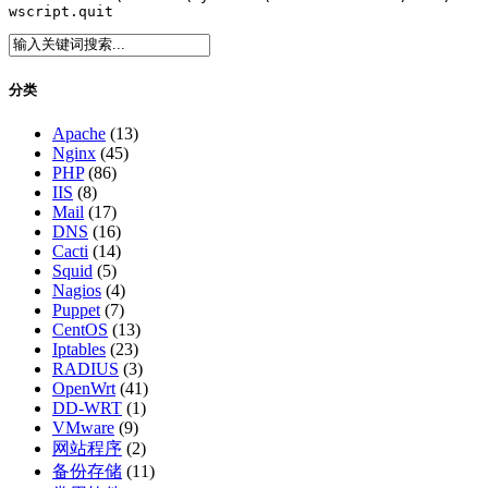
wscript.quit
分类
Apache
(13)
Nginx
(45)
PHP
(86)
IIS
(8)
Mail
(17)
DNS
(16)
Cacti
(14)
Squid
(5)
Nagios
(4)
Puppet
(7)
CentOS
(13)
Iptables
(23)
RADIUS
(3)
OpenWrt
(41)
DD-WRT
(1)
VMware
(9)
网站程序
(2)
备份存储
(11)