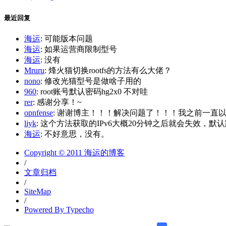
最近回复
海运
: 可能版本问题
海运
: 如果运营商限制型号
海运
: 没有
Mruru
: 烽火猫切换rootfs的方法有么大佬？
nono
: 修改光猫型号是做啥子用的
960
: root账号默认密码hg2x0 不对哇
rer
: 感谢分享！~
opnfense
: 谢谢博主！！！解决问题了！！！我之前一直以为内
liyk
: 这个方法获取的IPv6大概20分钟之后就会失效，默认路
海运
: 不好意思，没有。
Copyright © 2011 海运的博客
/
文章归档
/
SiteMap
/
Powered By Typecho