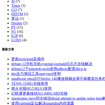
JS
(7)
Tmux
(3)
GO
(7)
HHVM
(2)
算法
(1)
Docker
(2)
PT
(15)
N1
(16)
K2P
(6)
LUKS
(4)
最新文章
更新nextcloud及插件
debian 12开机关机systemd-journald日志不连续解决
debian12下initramfs-tools使用udhcpc配置dhcp ip
dns压力测试工具queryperf使用
sandboxie plus运行firefox 140播放视频全屏不能覆盖任务
TEWA-1100G光猫使用
烽火光猫HG5382A3使用
记联通更换移动XG-040G-MD光猫
smokeping slave同步错误illegal attempt to update using tim
使用valgrind定位解决smartdns内存泄露