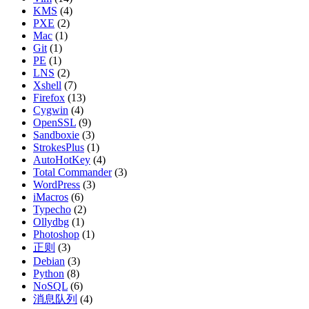
KMS
(4)
PXE
(2)
Mac
(1)
Git
(1)
PE
(1)
LNS
(2)
Xshell
(7)
Firefox
(13)
Cygwin
(4)
OpenSSL
(9)
Sandboxie
(3)
StrokesPlus
(1)
AutoHotKey
(4)
Total Commander
(3)
WordPress
(3)
iMacros
(6)
Typecho
(2)
Ollydbg
(1)
Photoshop
(1)
正则
(3)
Debian
(3)
Python
(8)
NoSQL
(6)
消息队列
(4)