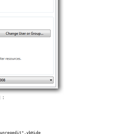
口：
unregedit",vbHide
