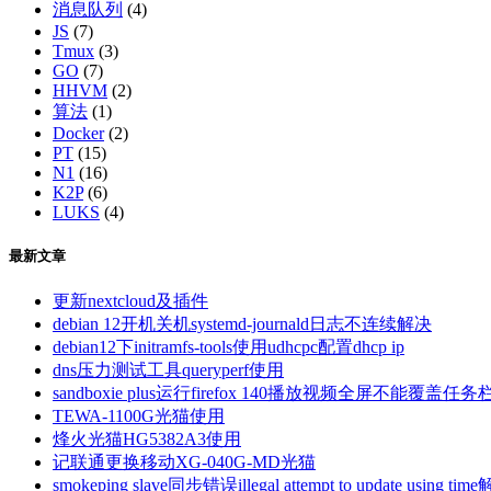
消息队列
(4)
JS
(7)
Tmux
(3)
GO
(7)
HHVM
(2)
算法
(1)
Docker
(2)
PT
(15)
N1
(16)
K2P
(6)
LUKS
(4)
最新文章
更新nextcloud及插件
debian 12开机关机systemd-journald日志不连续解决
debian12下initramfs-tools使用udhcpc配置dhcp ip
dns压力测试工具queryperf使用
sandboxie plus运行firefox 140播放视频全屏不能覆盖任务
TEWA-1100G光猫使用
烽火光猫HG5382A3使用
记联通更换移动XG-040G-MD光猫
smokeping slave同步错误illegal attempt to update using tim