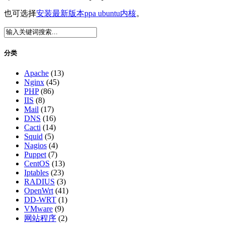
也可选择
安装最新版本ppa ubuntu内核
。
分类
Apache
(13)
Nginx
(45)
PHP
(86)
IIS
(8)
Mail
(17)
DNS
(16)
Cacti
(14)
Squid
(5)
Nagios
(4)
Puppet
(7)
CentOS
(13)
Iptables
(23)
RADIUS
(3)
OpenWrt
(41)
DD-WRT
(1)
VMware
(9)
网站程序
(2)