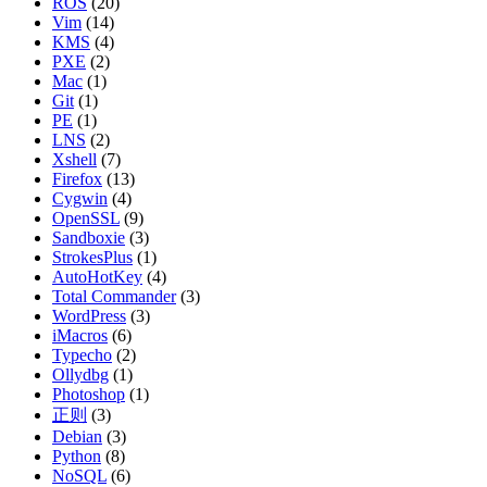
ROS
(20)
Vim
(14)
KMS
(4)
PXE
(2)
Mac
(1)
Git
(1)
PE
(1)
LNS
(2)
Xshell
(7)
Firefox
(13)
Cygwin
(4)
OpenSSL
(9)
Sandboxie
(3)
StrokesPlus
(1)
AutoHotKey
(4)
Total Commander
(3)
WordPress
(3)
iMacros
(6)
Typecho
(2)
Ollydbg
(1)
Photoshop
(1)
正则
(3)
Debian
(3)
Python
(8)
NoSQL
(6)