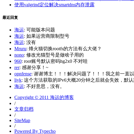
使用valgrind定位解决smartdns内存泄露
最近回复
海运
: 可能版本问题
海运
: 如果运营商限制型号
海运
: 没有
Mruru
: 烽火猫切换rootfs的方法有么大佬？
nono
: 修改光猫型号是做啥子用的
960
: root账号默认密码hg2x0 不对哇
rer
: 感谢分享！~
opnfense
: 谢谢博主！！！解决问题了！！！我之前一直以为内
liyk
: 这个方法获取的IPv6大概20分钟之后就会失效，默认路
海运
: 不好意思，没有。
Copyright © 2011 海运的博客
/
文章归档
/
SiteMap
/
Powered By Typecho