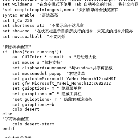
set wildmenu  "在命令模式下使用 Tab 自动补全的时候， 将补
"set completeopt=longest,menu "关闭自动补全预览窗口

syntax enable  "语法高亮

set t_Co=256

set shortmess=atI  "不显示乌干达儿童

set showcmd  "在状态栏显示目前所执行的指令，未完成的指令片段亦

set novisualbell  "不要闪烁

"图形界面配置"

if  (has("gui_running"))

    au  GUIEnter * simalt ~x "启动最大化

    set mouse=a "鼠标支持"

    set clipboard+=unnamed "与windows共享剪贴板

    set mousemodel=popup  "右键菜单

    set guifont=Microsoft_YaHei_Mono:h12:cANSI

    set gfw=Microsoft_YaHei_Mono:h12:cGB2312

    set guioptions-=m " 隐藏菜单栏

    set guioptions-=T " 隐藏工具栏

    "set guioptions-=r " 隐藏右侧滚动条

    set guioptions+=b

    colo desert

else

"字符界面配置

    colo desert-xterm

endif
