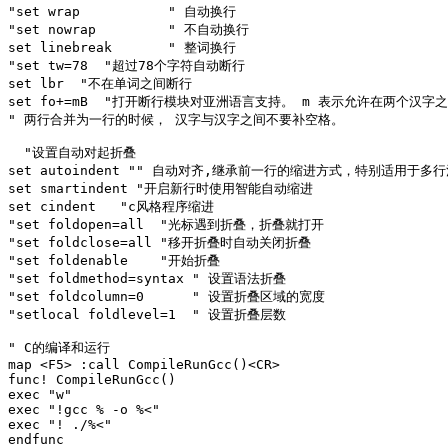
"set wrap           " 自动换行

"set nowrap         " 不自动换行

set linebreak       " 整词换行

"set tw=78  "超过78个字符自动断行

set lbr  "不在单词之间断行

set fo+=mB  "打开断行模块对亚洲语言支持。 m 表示允许在两个汉字
" 两行合并为一行的时候， 汉字与汉字之间不要补空格。

  "设置自动对起折叠

set autoindent "" 自动对齐,继承前一行的缩进方式，特别适用于多行
set smartindent "开启新行时使用智能自动缩进

set cindent   "c风格程序缩进

"set foldopen=all  "光标遇到折叠，折叠就打开

"set foldclose=all "移开折叠时自动关闭折叠

"set foldenable    "开始折叠

"set foldmethod=syntax " 设置语法折叠

"set foldcolumn=0      " 设置折叠区域的宽度

"setlocal foldlevel=1  " 设置折叠层数

" C的编译和运行

map <F5> :call CompileRunGcc()<CR>

func! CompileRunGcc()

exec "w"

exec "!gcc % -o %<"

exec "! ./%<"

endfunc
