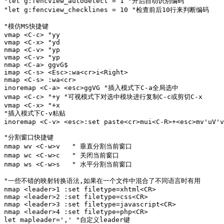
"let g:fencview_autodetect = 1 "开启自动识别编码

"let g:fencview_checklines = 10 "检查前后10行来判断编码

"模仿MS快捷键

vmap <C-c> "yy 

vmap <C-x> "yd

nmap <C-v> "yp

vmap <C-v> "yp

nmap <C-a> ggvG$

imap <C-s> <Esc>:wa<cr>i<Right>

nmap <C-s> :wa<cr>

inoremap <C-a> <esc>ggVG "插入模式下C-a全局选中

vmap <C-c> "+y "可视模式下对选中模块进行复制C-c或剪切C-x

vmap <C-x> "+x

"插入模式下C-v粘贴

inoremap <C-v> <esc>:set paste<cr>mui<C-R>+<esc>mv'uV'v
"分割窗口快捷键

nmap wv <C-w>v   " 垂直分割当前窗口

nmap wc <C-w>c   " 关闭当前窗口

nmap ws <C-w>s   " 水平分割当前窗口

"一些不错的映射转换语法,如果在一个文件中混合了不同语言时有用

nmap <leader>1 :set filetype=xhtml<CR>  

nmap <leader>2 :set filetype=css<CR>  

nmap <leader>3 :set filetype=javascript<CR>  

nmap <leader>4 :set filetype=php<CR>  

let mapleader=',' "自定义leader键