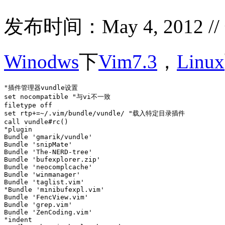
发布时间：May 4, 2012 /
Winodws
下
Vim7.3
，
Linux
"插件管理器vundle设置

set nocompatible "与vi不一致

filetype off 

set rtp+=~/.vim/bundle/vundle/ "载入特定目录插件

call vundle#rc()

"plugin

Bundle 'gmarik/vundle'

Bundle 'snipMate'

Bundle 'The-NERD-tree'

Bundle 'bufexplorer.zip'

Bundle 'neocomplcache'

Bundle 'winmanager'

Bundle 'taglist.vim'

"Bundle 'minibufexpl.vim'

Bundle 'FencView.vim'

Bundle 'grep.vim'

Bundle 'ZenCoding.vim'

"indent
