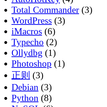
Total Commander
(3)
WordPress
(3)
iMacros
(6)
Typecho
(2)
Ollydbg
(1)
Photoshop
(1)
正则
(3)
Debian
(3)
Python
(8)