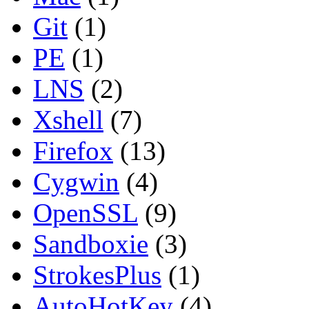
Git
(1)
PE
(1)
LNS
(2)
Xshell
(7)
Firefox
(13)
Cygwin
(4)
OpenSSL
(9)
Sandboxie
(3)
StrokesPlus
(1)
AutoHotKey
(4)