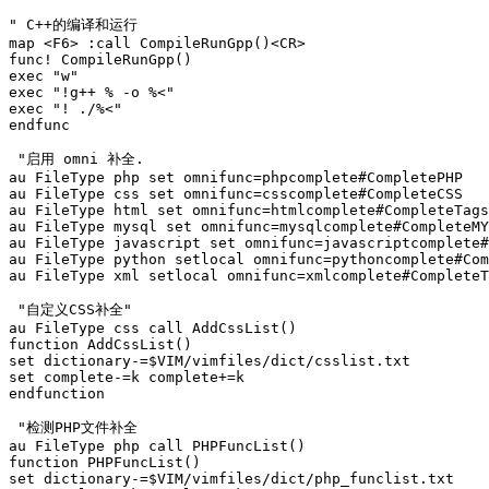
" C++的编译和运行

map <F6> :call CompileRunGpp()<CR>

func! CompileRunGpp()

exec "w"

exec "!g++ % -o %<"

exec "! ./%<"

endfunc

 "启用 omni 补全.

au FileType php set omnifunc=phpcomplete#CompletePHP

au FileType css set omnifunc=csscomplete#CompleteCSS

au FileType html set omnifunc=htmlcomplete#CompleteTags

au FileType mysql set omnifunc=mysqlcomplete#CompleteMY
au FileType javascript set omnifunc=javascriptcomplete#
au FileType python setlocal omnifunc=pythoncomplete#Com
au FileType xml setlocal omnifunc=xmlcomplete#CompleteT
 "自定义CSS补全"

au FileType css call AddCssList()

function AddCssList()

set dictionary-=$VIM/vimfiles/dict/csslist.txt

set complete-=k complete+=k

endfunction

 "检测PHP文件补全

au FileType php call PHPFuncList()

function PHPFuncList()

set dictionary-=$VIM/vimfiles/dict/php_funclist.txt
