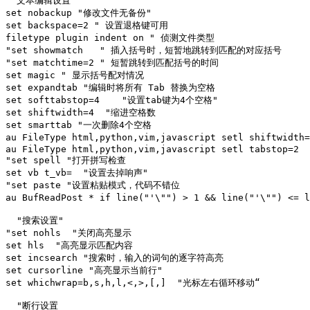
 "文本编辑设置

set nobackup "修改文件无备份"

set backspace=2 " 设置退格键可用 

filetype plugin indent on " 侦测文件类型

"set showmatch   " 插入括号时，短暂地跳转到匹配的对应括号

"set matchtime=2 " 短暂跳转到匹配括号的时间

set magic " 显示括号配对情况

set expandtab "编辑时将所有 Tab 替换为空格 

set softtabstop=4    "设置tab键为4个空格"

set shiftwidth=4  "缩进空格数

set smarttab "一次删除4个空格

au FileType html,python,vim,javascript setl shiftwi
au FileType html,python,vim,javascript setl tabstop=2

"set spell "打开拼写检查

set vb t_vb=  "设置去掉响声"

"set paste "设置粘贴模式，代码不错位

au BufReadPost * if line("'\"") > 1 && line("'\"") <=
  "搜索设置"

"set nohls  "关闭高亮显示 

set hls  "高亮显示匹配内容

set incsearch "搜索时，输入的词句的逐字符高亮

set cursorline "高亮显示当前行"

set whichwrap=b,s,h,l,<,>,[,]  "光标左右循环移动“

  "断行设置
