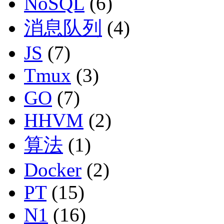
NoSQL
(6)
消息队列
(4)
JS
(7)
Tmux
(3)
GO
(7)
HHVM
(2)
算法
(1)
Docker
(2)
PT
(15)
N1
(16)