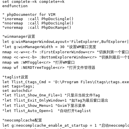
set complete-=k complete+=k

endfunction

" phpDocumentor for VIM

"inoremap  :call PhpDocSingle()

"nnoremap  :call PhpDocSingle()

"vnoremap  :call PhpDocRange()

"winmanager设置

let g:winManagerWindowLayout='FileExplorer,BufExpl
"let g:winManagerWidth = 30 "设置WM窗口宽度

nmap <c-w><c-f> :FirstExplorerWindow<cr> "切换到第一个窗口

nmap <c-w><c-b> :BottomExplorerWindow<cr> "切换到最后一个
nmap wm :WMToggle<cr> "打开WM窗口 

nmap wf :NERDTreeToggle<cr> "打开文件管理器

"taglist设置

let Tlist_Ctags_Cmd = 'D:\Program Files\Ctags\ctags.exe
set tags=tags;

set autochdir

"let Tlist_Show_One_File=1 "只显示当前文件Tag

"let Tlist_Exit_OnlyWindow=1 "如Tag为最后窗口退出

"let Tlist_Show_Menu=1 "Gvim下显示菜单

"let Tlist_Auto_Open=1  "自动打开taglist

"neocomplcache配置

let g:neocomplcache_enable_at_startup = 1 "启动neocomplc