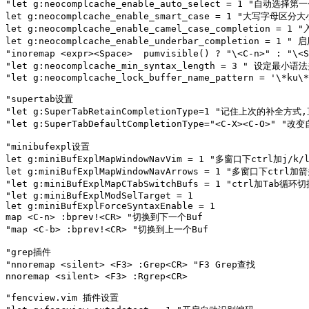
"let g:neocomplcache_enable_auto_select = 1 "自动选择第一
let g:neocomplcache_enable_smart_case = 1 "大写字母区分大
let g:neocomplcache_enable_camel_case_completio
let g:neocomplcache_enable_underbar_completion
"inoremap <expr><Space>  pumvisible() ? "\<C-n>" : 
"let g:neocomplcache_min_syntax_length = 3 " 设定最小
"let g:neocomplcache_lock_buffer_name_pattern = '\*ku\*
"supertab设置

"let g:SuperTabRetainCompletionType=1 "记住上次的补
"let g:SuperTabDefaultCompletionType="<C-X><C-O>" "
"minibufexpl设置

let g:miniBufExplMapWindowNavVim = 1 "多窗口下ctrl加j/k/
let g:miniBufExplMapWindowNavArrows = 1 "多窗口下ctrl
"let g:miniBufExplMapCTabSwitchBufs = 1 "ctrl加Tab循环
"let g:miniBufExplModSelTarget = 1

let g:miniBufExplForceSyntaxEnable = 1 

map <C-n> :bprev!<CR> "切换到下一个Buf

"map <C-b> :bprev!<CR> "切换到上一个Buf

"grep插件

"nnoremap <silent> <F3> :Grep<CR> "F3 Grep查找

nnoremap <silent> <F3> :Rgrep<CR>

"fencview.vim 插件设置
