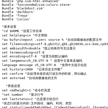
Bundle 'php.vim-html-enhanced'

Bundle 'foxconndmd/vim-colors-xterm'

Bundle 'blackdust.vim'

Bundle 'darkburn'

Bundle 'freya'

Bundle 'Lucius'

"基本设置

"cd $HOME "设置工作目录

set helplang=cn "中文帮助

"au bufwritepost .vimrc source % "自动加载修改的配置文件

set fileencodings=utf-8,gb2312,gbk,gb18030,ucs-bom,cp
set ambiwidth=double "阻止特殊符号无法显示

set termencoding=utf-8

set encoding=utf-8  "设置当前默认编码

set langmenu=zh_CN.UTF-8 " 设置中文菜单及编码

language message zh_CN.UTF-8  "使用中文提示信息

set history=1000  "记录历史文件数”

set confirm "在处理未保存或只读文件的时候，弹出确认

set autoread "自动加载修改的文件

  "界面设置

set cmdheight=1 "命令栏高度

"set number   "显示行号

set laststatus=2 "总是显示状态行

"状态行的显示内容:文件路径、编码、时间、类型

set statusline=%F%m%r%h%w\ [Code=%{&encoding}\ [Format=