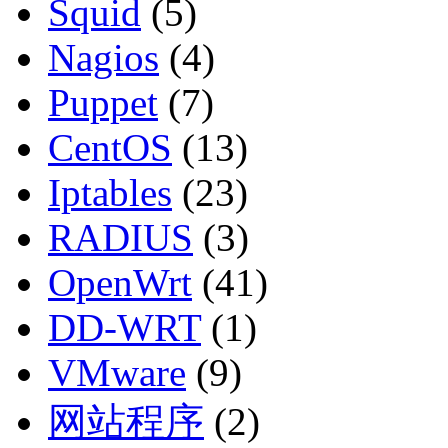
Squid
(5)
Nagios
(4)
Puppet
(7)
CentOS
(13)
Iptables
(23)
RADIUS
(3)
OpenWrt
(41)
DD-WRT
(1)
VMware
(9)
网站程序
(2)