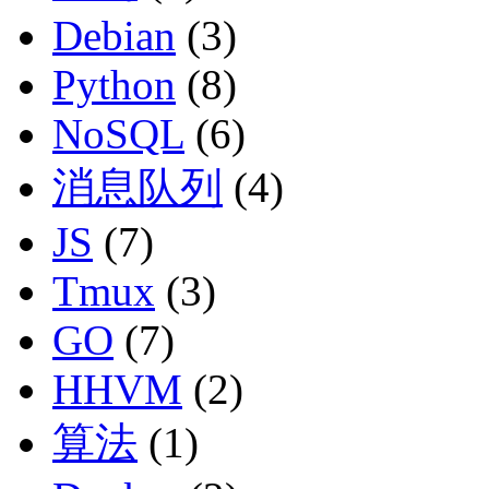
Debian
(3)
Python
(8)
NoSQL
(6)
消息队列
(4)
JS
(7)
Tmux
(3)
GO
(7)
HHVM
(2)
算法
(1)