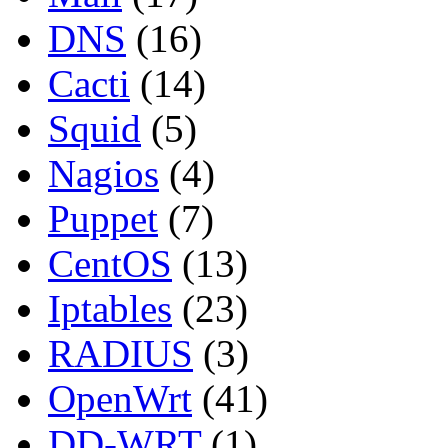
DNS
(16)
Cacti
(14)
Squid
(5)
Nagios
(4)
Puppet
(7)
CentOS
(13)
Iptables
(23)
RADIUS
(3)
OpenWrt
(41)
DD-WRT
(1)