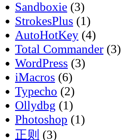
Sandboxie
(3)
StrokesPlus
(1)
AutoHotKey
(4)
Total Commander
(3)
WordPress
(3)
iMacros
(6)
Typecho
(2)
Ollydbg
(1)
Photoshop
(1)
正则
(3)