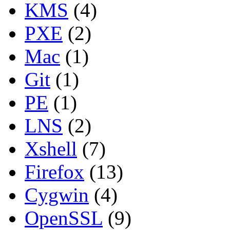
KMS
(4)
PXE
(2)
Mac
(1)
Git
(1)
PE
(1)
LNS
(2)
Xshell
(7)
Firefox
(13)
Cygwin
(4)
OpenSSL
(9)