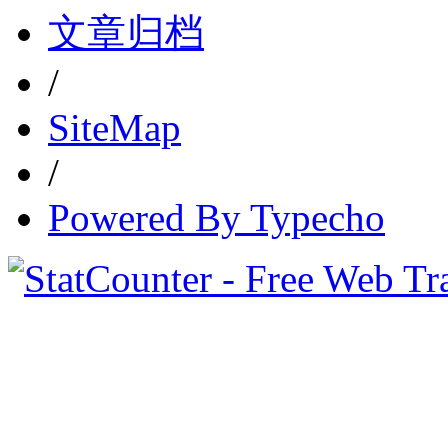
文章归档
/
SiteMap
/
Powered By Typecho