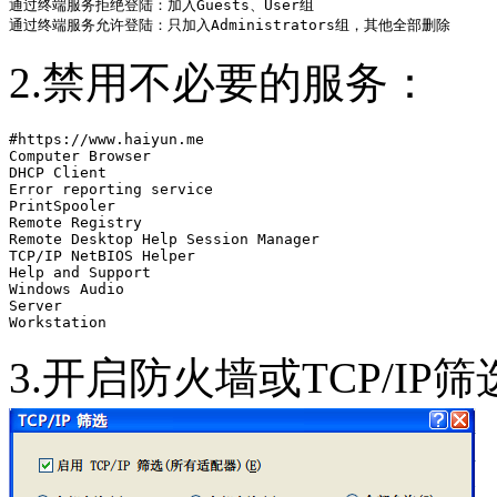
通过终端服务拒绝登陆：加入Guests、User组

通过终端服务允许登陆：只加入Administrators组，其他全部删除
2.禁用不必要的服务：
#https://www.haiyun.me

Computer Browser

DHCP Client

Error reporting service

PrintSpooler

Remote Registry

Remote Desktop Help Session Manager

TCP/IP NetBIOS Helper

Help and Support

Windows Audio

Server

Workstation
3.开启防火墙或TCP/IP