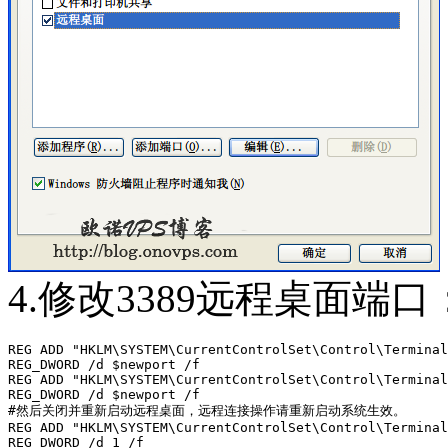
4.修改3389远程桌面端口
REG ADD "HKLM\SYSTEM\CurrentControlSet\Control\Terminal
REG_DWORD /d $newport /f

REG ADD "HKLM\SYSTEM\CurrentControlSet\Control\Terminal
REG_DWORD /d $newport /f

#然后关闭并重新启动远程桌面，远程连接操作请重新启动系统生效。

REG ADD "HKLM\SYSTEM\CurrentControlSet\Control\Terminal
REG_DWORD /d 1 /f
