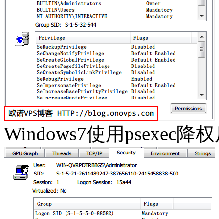
Windows7使用psexe