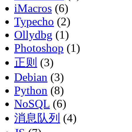
iMacros
(6)
Typecho
(2)
Ollydbg
(1)
Photoshop
(1)
正则
(3)
Debian
(3)
Python
(8)
NoSQL
(6)
消息队列
(4)