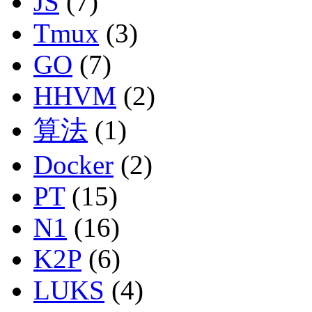
JS
(7)
Tmux
(3)
GO
(7)
HHVM
(2)
算法
(1)
Docker
(2)
PT
(15)
N1
(16)
K2P
(6)
LUKS
(4)