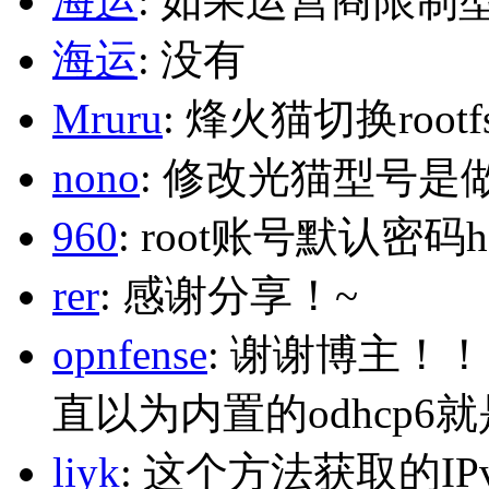
海运
: 如果运营商限制
海运
: 没有
Mruru
: 烽火猫切换roo
nono
: 修改光猫型号是
960
: root账号默认密码h
rer
: 感谢分享！~
opnfense
: 谢谢博主！
直以为内置的odhcp6
liyk
: 这个方法获取的I