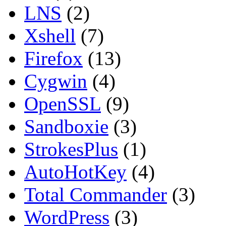
LNS
(2)
Xshell
(7)
Firefox
(13)
Cygwin
(4)
OpenSSL
(9)
Sandboxie
(3)
StrokesPlus
(1)
AutoHotKey
(4)
Total Commander
(3)
WordPress
(3)