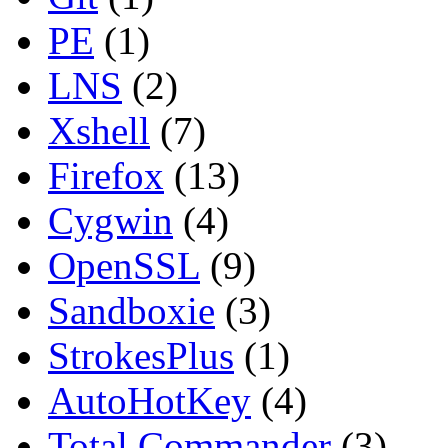
PE
(1)
LNS
(2)
Xshell
(7)
Firefox
(13)
Cygwin
(4)
OpenSSL
(9)
Sandboxie
(3)
StrokesPlus
(1)
AutoHotKey
(4)
Total Commander
(3)