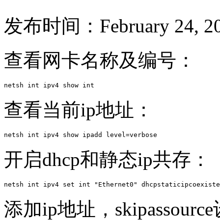
发布时间：February 24, 20
查看网卡名称及编号：
netsh int ipv4 show int
查看当前ip地址：
netsh int ipv4 show ipadd level=verbose
开启dhcp和静态ip共存：
netsh int ipv4 set int "Ethernet0" dhcpstaticipcoexiste
添加ip地址，skipassou