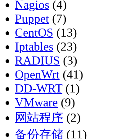
Nagios
(4)
Puppet
(7)
CentOS
(13)
Iptables
(23)
RADIUS
(3)
OpenWrt
(41)
DD-WRT
(1)
VMware
(9)
网站程序
(2)
备份存储
(11)