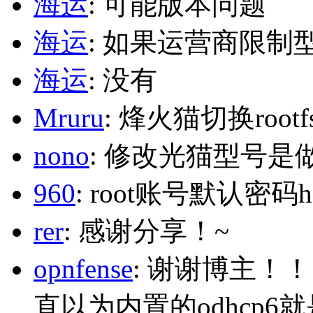
海运
: 可能版本问题
海运
: 如果运营商限制
海运
: 没有
Mruru
: 烽火猫切换roo
nono
: 修改光猫型号是
960
: root账号默认密码h
rer
: 感谢分享！~
opnfense
: 谢谢博主！
直以为内置的odhcp6