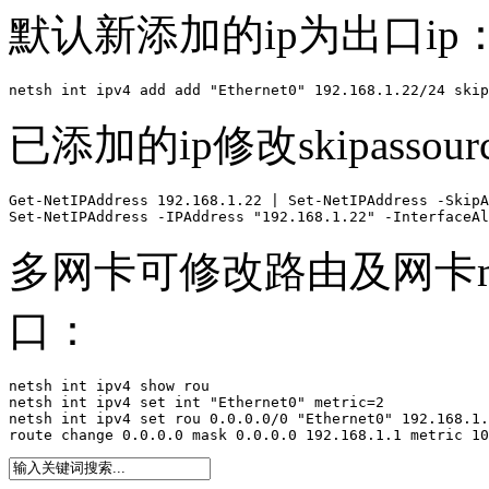
默认新添加的ip为出口ip
netsh int ipv4 add add "Ethernet0" 192.168.1.22/24 skip
已添加的ip修改skipassou
Get-NetIPAddress 192.168.1.22 | Set-NetIPAddress -SkipA
Set-NetIPAddress -IPAddress "192.168.1.22" -InterfaceAl
多网卡可修改路由及网卡m
口：
netsh int ipv4 show rou

netsh int ipv4 set int "Ethernet0" metric=2

netsh int ipv4 set rou 0.0.0.0/0 "Ethernet0" 192.168.1.
route change 0.0.0.0 mask 0.0.0.0 192.168.1.1 metric 10