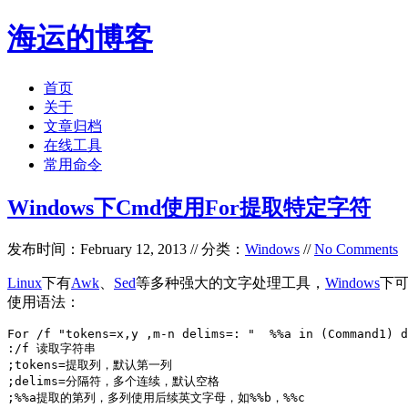
海运的博客
首页
关于
文章归档
在线工具
常用命令
Windows下Cmd使用For提取特定字符
发布时间：February 12, 2013 // 分类：
Windows
//
No Comments
Linux
下有
Awk
、
Sed
等多种强大的文字处理工具，
Windows
下可
使用语法：
For /f "tokens=x,y ,m-n delims=: "  %%a in (Command1) d
:/f 读取字符串

;tokens=提取列，默认第一列

;delims=分隔符，多个连续，默认空格

;%%a提取的第列，多列使用后续英文字母，如%%b，%%c
