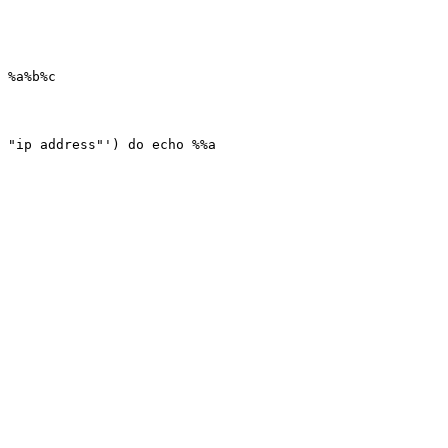
 %a%b%c
 "ip address"') do echo %%a