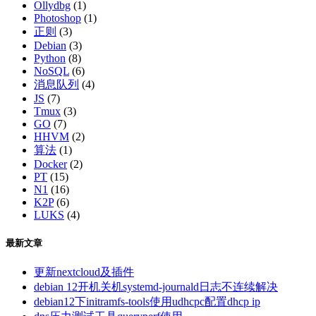
Ollydbg
(1)
Photoshop
(1)
正则
(3)
Debian
(3)
Python
(8)
NoSQL
(6)
消息队列
(4)
JS
(7)
Tmux
(3)
GO
(7)
HHVM
(2)
算法
(1)
Docker
(2)
PT
(15)
N1
(16)
K2P
(6)
LUKS
(4)
最新文章
更新nextcloud及插件
debian 12开机关机systemd-journald日志不连续解决
debian12下initramfs-tools使用udhcpc配置dhcp ip