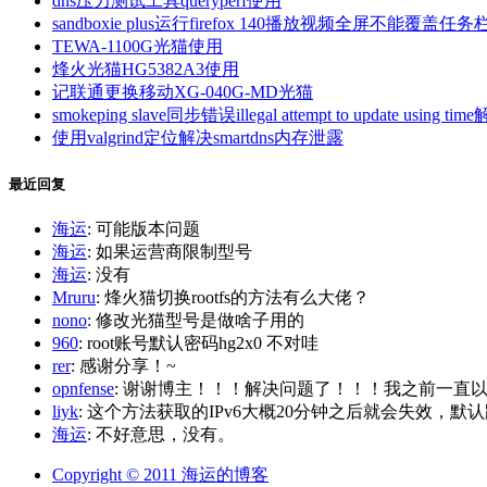
dns压力测试工具queryperf使用
sandboxie plus运行firefox 140播放视频全屏不能覆盖任务
TEWA-1100G光猫使用
烽火光猫HG5382A3使用
记联通更换移动XG-040G-MD光猫
smokeping slave同步错误illegal attempt to update using tim
使用valgrind定位解决smartdns内存泄露
最近回复
海运
: 可能版本问题
海运
: 如果运营商限制型号
海运
: 没有
Mruru
: 烽火猫切换rootfs的方法有么大佬？
nono
: 修改光猫型号是做啥子用的
960
: root账号默认密码hg2x0 不对哇
rer
: 感谢分享！~
opnfense
: 谢谢博主！！！解决问题了！！！我之前一直以为内
liyk
: 这个方法获取的IPv6大概20分钟之后就会失效，默认路
海运
: 不好意思，没有。
Copyright © 2011 海运的博客