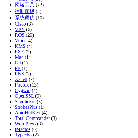
网络工具
(22)
控制面板
(3)
系统调优
(10)
Cisco
(3)
VPN
(6)
ROS
(20)
Vim
(14)
KMS
(4)
PXE
(2)
Mac
(1)
Git
(1)
PE
(1)
LNS
(2)
Xshell
(7)
Firefox
(13)
Cygwin
(4)
OpenSSL
(9)
Sandboxie
(3)
StrokesPlus
(1)
AutoHotKey
(4)
Total Commander
(3)
WordPress
(3)
iMacros
(6)
Typecho
(2)