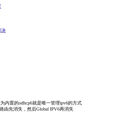
栏
e解决
置的odhcp6就是唯一管理ipv6的方式
由先消失，然后Global IPV6再消失