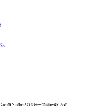
栏
e解决
置的odhcp6就是唯一管理ipv6的方式