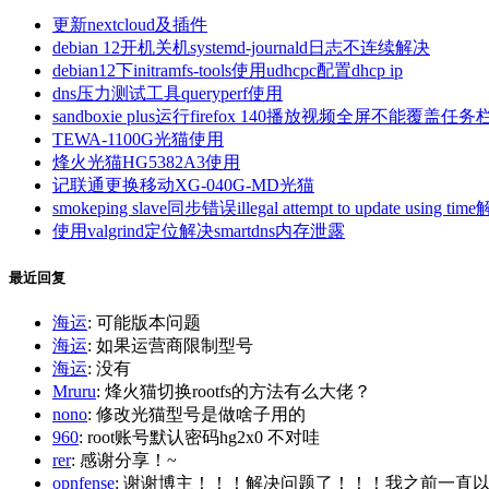
更新nextcloud及插件
debian 12开机关机systemd-journald日志不连续解决
debian12下initramfs-tools使用udhcpc配置dhcp ip
dns压力测试工具queryperf使用
sandboxie plus运行firefox 140播放视频全屏不能覆盖任务
TEWA-1100G光猫使用
烽火光猫HG5382A3使用
记联通更换移动XG-040G-MD光猫
smokeping slave同步错误illegal attempt to update using tim
使用valgrind定位解决smartdns内存泄露
最近回复
海运
: 可能版本问题
海运
: 如果运营商限制型号
海运
: 没有
Mruru
: 烽火猫切换rootfs的方法有么大佬？
nono
: 修改光猫型号是做啥子用的
960
: root账号默认密码hg2x0 不对哇
rer
: 感谢分享！~
opnfense
: 谢谢博主！！！解决问题了！！！我之前一直以为内