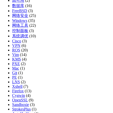
高可用
(2)
数据库
(16)
FreeBSD
(3)
网络安全
(25)
Windows
(35)
网络工具
(22)
控制面板
(3)
系统调优
(10)
Cisco
(3)
VPN
(6)
ROS
(20)
Vim
(14)
KMS
(4)
PXE
(2)
Mac
(1)
Git
(1)
PE
(1)
LNS
(2)
Xshell
(7)
Firefox
(13)
Cygwin
(4)
OpenSSL
(9)
Sandboxie
(3)
StrokesPlus
(1)