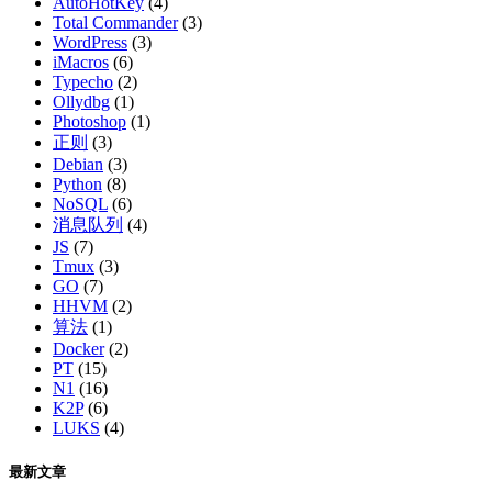
AutoHotKey
(4)
Total Commander
(3)
WordPress
(3)
iMacros
(6)
Typecho
(2)
Ollydbg
(1)
Photoshop
(1)
正则
(3)
Debian
(3)
Python
(8)
NoSQL
(6)
消息队列
(4)
JS
(7)
Tmux
(3)
GO
(7)
HHVM
(2)
算法
(1)
Docker
(2)
PT
(15)
N1
(16)
K2P
(6)
LUKS
(4)
最新文章