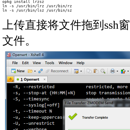
opkg install lrzsz

ln -s /usr/bin/lrz /usr/bin/rz

ln -s /usr/bin/lsz /usr/bin/sz
上传直接将文件拖到ssh窗口
文件。