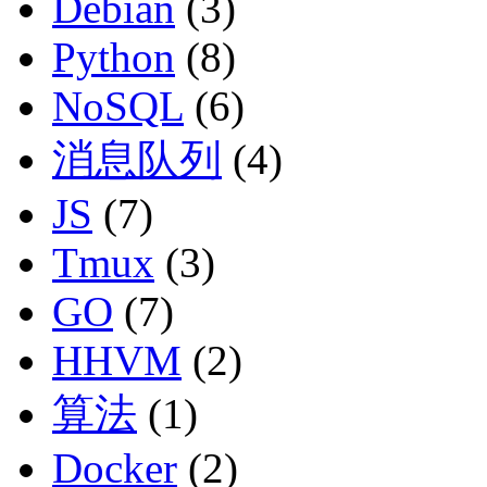
Debian
(3)
Python
(8)
NoSQL
(6)
消息队列
(4)
JS
(7)
Tmux
(3)
GO
(7)
HHVM
(2)
算法
(1)
Docker
(2)