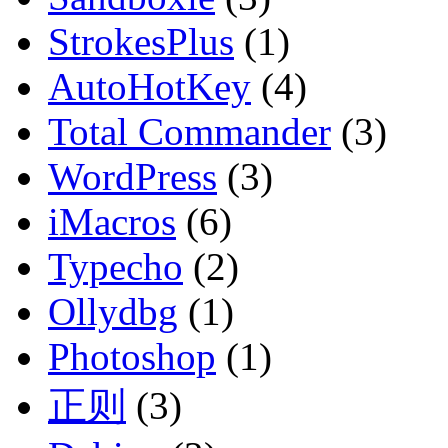
StrokesPlus
(1)
AutoHotKey
(4)
Total Commander
(3)
WordPress
(3)
iMacros
(6)
Typecho
(2)
Ollydbg
(1)
Photoshop
(1)
正则
(3)