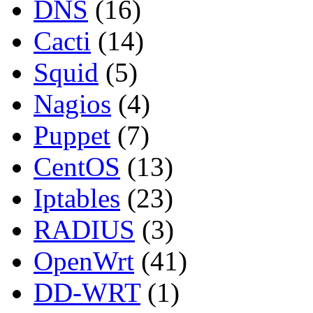
DNS
(16)
Cacti
(14)
Squid
(5)
Nagios
(4)
Puppet
(7)
CentOS
(13)
Iptables
(23)
RADIUS
(3)
OpenWrt
(41)
DD-WRT
(1)