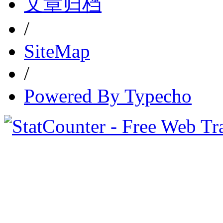
文章归档
/
SiteMap
/
Powered By Typecho