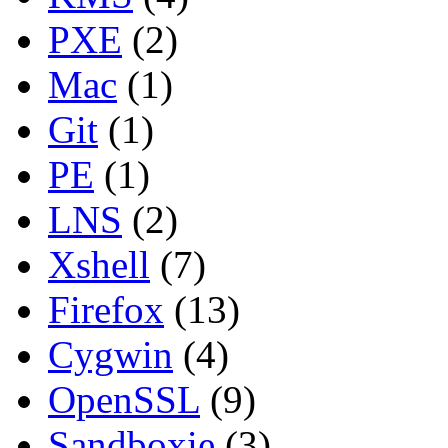
PXE
(2)
Mac
(1)
Git
(1)
PE
(1)
LNS
(2)
Xshell
(7)
Firefox
(13)
Cygwin
(4)
OpenSSL
(9)
Sandboxie
(3)