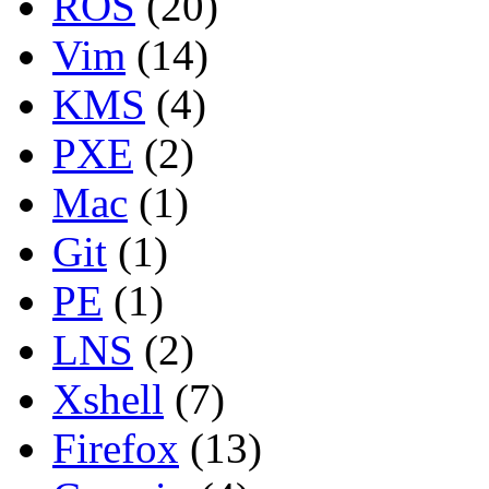
ROS
(20)
Vim
(14)
KMS
(4)
PXE
(2)
Mac
(1)
Git
(1)
PE
(1)
LNS
(2)
Xshell
(7)
Firefox
(13)