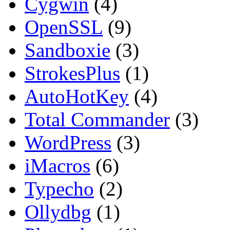
Cygwin
(4)
OpenSSL
(9)
Sandboxie
(3)
StrokesPlus
(1)
AutoHotKey
(4)
Total Commander
(3)
WordPress
(3)
iMacros
(6)
Typecho
(2)
Ollydbg
(1)