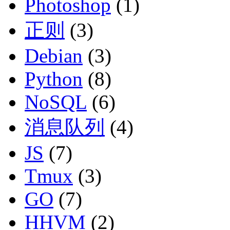
Photoshop
(1)
正则
(3)
Debian
(3)
Python
(8)
NoSQL
(6)
消息队列
(4)
JS
(7)
Tmux
(3)
GO
(7)
HHVM
(2)