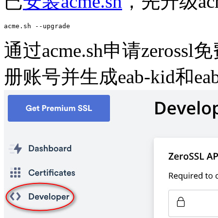
已
安装acme.sh
，先升级ac
acme.sh --upgrade
通过acme.sh申请zeros
册账号并生成eab-kid和eab-