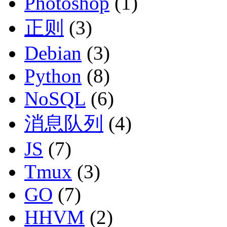
Photoshop
(1)
正则
(3)
Debian
(3)
Python
(8)
NoSQL
(6)
消息队列
(4)
JS
(7)
Tmux
(3)
GO
(7)
HHVM
(2)