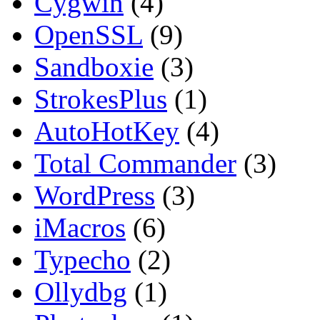
Cygwin
(4)
OpenSSL
(9)
Sandboxie
(3)
StrokesPlus
(1)
AutoHotKey
(4)
Total Commander
(3)
WordPress
(3)
iMacros
(6)
Typecho
(2)
Ollydbg
(1)