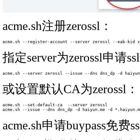
acme.sh注册zerossl：
acme.sh --register-account --server zerossl --eab-kid x
指定server为zerossl申请
acme.sh --server zerossl --issue --dns dns_dp -d haiyun
或设置默认CA为zerossl：
acme.sh --set-default-ca  --server zerossl             
acme.sh --issue --dns dns_dp -d haiyun.me -d *.haiyun.m
acme.sh申请buypass免费