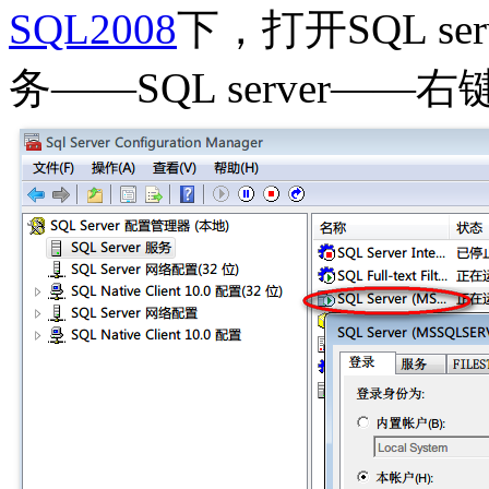
SQL2008
下，打开SQL ser
务——SQL server—