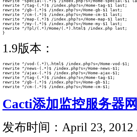
rewrite ^special-(.*)$ /index.php?s=/Home-special-$1 la
rewrite ^/tag-(.*)$ /index.php?s=/Home-tag-$1 last;

rewrite ^/gb-(.*)$ /index.php?s=/Home-gb-$1 last;

rewrite ^/cm-(.*)$ /index.php?s=/Home-cm-$1 last;

rewrite ^/map-(.*)$ /index.php?s=/Home-map-$1 last;

rewrite ^/my-(.*)$ /index.php?s=/Home-my-$1 last; 

rewrite ^/Tpl/(.*)/Home/(.*).html$ /index.php last;

}
1.9版本：
rewrite ^/vod-(.*)\.html$ /index.php?s=/Home-vod-$1;

rewrite ^/news-(.*)$ /index.php?s=/Home-news-$1;

rewrite ^/ajax-(.*)$ /index.php?s=/Home-ajax-$1;

rewrite ^/tag-(.*)$ /index.php?s=/Home-tag-$1;

rewrite ^/gb-(.*)$ /index.php?s=/Home-gb-$1;

rewrite ^/cm-(.*)$ /index.php?s=/Home-cm-$1;
Cacti添加监控服务
发布时间：April 23, 2012