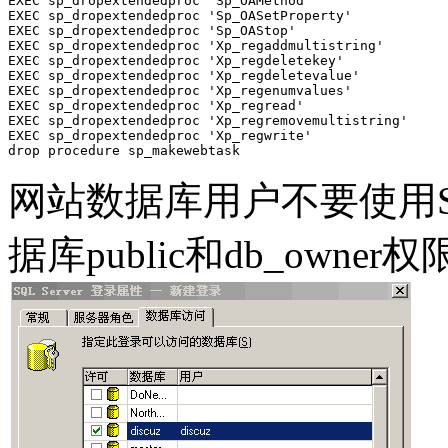
EXEC sp_dropextendedproc 'Sp_OAMethod'

EXEC sp_dropextendedproc 'Sp_OASetProperty'

EXEC sp_dropextendedproc 'Sp_OAStop'

EXEC sp_dropextendedproc 'Xp_regaddmultistring'

EXEC sp_dropextendedproc 'Xp_regdeletekey'

EXEC sp_dropextendedproc 'Xp_regdeletevalue'

EXEC sp_dropextendedproc 'Xp_regenumvalues'

EXEC sp_dropextendedproc 'Xp_regread'

EXEC sp_dropextendedproc 'Xp_regremovemultistring'

EXEC sp_dropextendedproc 'Xp_regwrite'

drop procedure sp_makewebtask 
网站数据库用户不要使用
据库public和db_owner