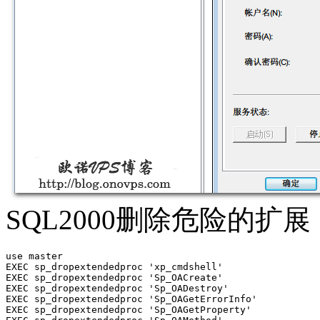
SQL2000删除危险的扩展，包
use master

EXEC sp_dropextendedproc 'xp_cmdshell'

EXEC sp_dropextendedproc 'Sp_OACreate'

EXEC sp_dropextendedproc 'Sp_OADestroy'

EXEC sp_dropextendedproc 'Sp_OAGetErrorInfo'

EXEC sp_dropextendedproc 'Sp_OAGetProperty'
