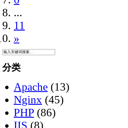
...
11
»
分类
Apache
(13)
Nginx
(45)
PHP
(86)
IIS
(8)