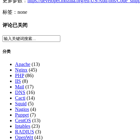
更多参数：
https://developer.mozilla.org/en-US/Add-ons/Code_snipp
标签：none
评论已关闭
分类
Apache
(13)
Nginx
(45)
PHP
(86)
IIS
(8)
Mail
(17)
DNS
(16)
Cacti
(14)
Squid
(5)
Nagios
(4)
Puppet
(7)
CentOS
(13)
Iptables
(23)
RADIUS
(3)
OpenWrt
(41)