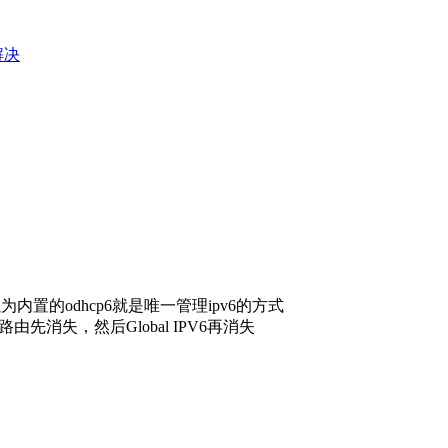
e解决
置的odhcp6就是唯一管理ipv6的方式
由先消失，然后Global IPV6再消失