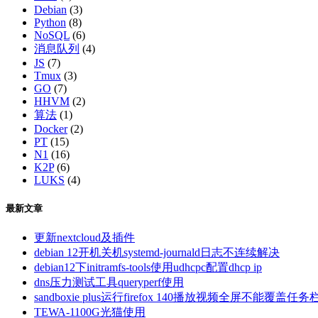
Debian
(3)
Python
(8)
NoSQL
(6)
消息队列
(4)
JS
(7)
Tmux
(3)
GO
(7)
HHVM
(2)
算法
(1)
Docker
(2)
PT
(15)
N1
(16)
K2P
(6)
LUKS
(4)
最新文章
更新nextcloud及插件
debian 12开机关机systemd-journald日志不连续解决
debian12下initramfs-tools使用udhcpc配置dhcp ip
dns压力测试工具queryperf使用
sandboxie plus运行firefox 140播放视频全屏不能覆盖任务
TEWA-1100G光猫使用