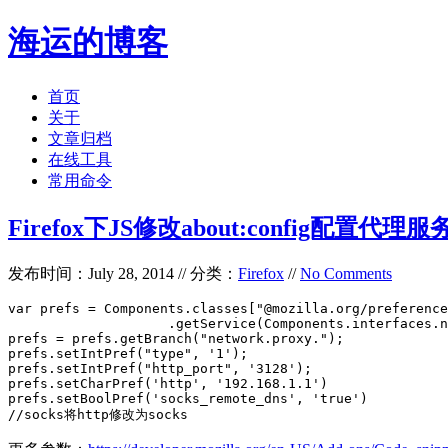
海运的博客
首页
关于
文章归档
在线工具
常用命令
Firefox下JS修改about:config配置代理服
发布时间：July 28, 2014 // 分类：
Firefox
//
No Comments
var prefs = Components.classes["@mozilla.org/preference
                    .getService(Components.interfaces.n
prefs = prefs.getBranch("network.proxy.");

prefs.setIntPref("type", '1'); 

prefs.setIntPref("http_port", '3128'); 

prefs.setCharPref('http', '192.168.1.1')

prefs.setBoolPref('socks_remote_dns', 'true')

//socks将http修改为socks