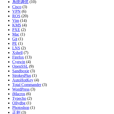
系统调优
(10)
Cisco
(3)
VPN
(6)
ROS
(20)
Vim
(14)
KMS
(4)
PXE
(2)
Mac
(1)
Git
(1)
PE
(1)
LNS
(2)
Xshell
(7)
Firefox
(13)
Cygwin
(4)
OpenSSL
(9)
Sandboxie
(3)
StrokesPlus
(1)
AutoHotKey
(4)
Total Commander
(3)
WordPress
(3)
iMacros
(6)
Typecho
(2)
Ollydbg
(1)
Photoshop
(1)
正则
(3)