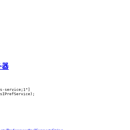
务器
s-service;1"]

sIPrefService);
