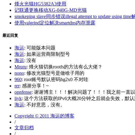
烽火光猫HG5382A3使用
记联通更换移动XG-040G-MD光猫
smokeping slave同步错误illegal attempt to update using tim
使用valgrind定位解决smartdns内存泄露
最近回复
海运
: 可能版本问题
海运
: 如果运营商限制型号
海运
: 没有
Mruru
: 烽火猫切换rootfs的方法有么大佬？
nono
: 修改光猫型号是做啥子用的
960
: root账号默认密码hg2x0 不对哇
rer
: 感谢分享！~
opnfense
: 谢谢博主！！！解决问题了！！！我之前一直以为内
liyk
: 这个方法获取的IPv6大概20分钟之后就会失效，默认路
海运
: 不好意思，没有。
Copyright © 2011 海运的博客
/
文章归档
/