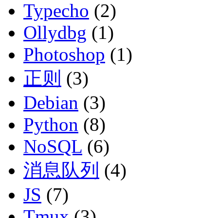
Typecho
(2)
Ollydbg
(1)
Photoshop
(1)
正则
(3)
Debian
(3)
Python
(8)
NoSQL
(6)
消息队列
(4)
JS
(7)
Tmux
(3)