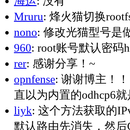
海运
: 没有
Mruru
: 烽火猫切换roo
nono
: 修改光猫型号是
960
: root账号默认密码h
rer
: 感谢分享！~
opnfense
: 谢谢博主！
直以为内置的odhcp6
liyk
: 这个方法获取的I
默认路由先消失，然后Glo