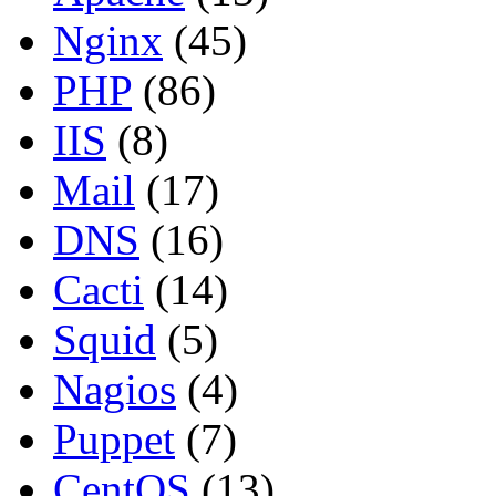
Nginx
(45)
PHP
(86)
IIS
(8)
Mail
(17)
DNS
(16)
Cacti
(14)
Squid
(5)
Nagios
(4)
Puppet
(7)
CentOS
(13)