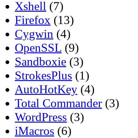
Xshell
(7)
Firefox
(13)
Cygwin
(4)
OpenSSL
(9)
Sandboxie
(3)
StrokesPlus
(1)
AutoHotKey
(4)
Total Commander
(3)
WordPress
(3)
iMacros
(6)