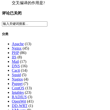
交叉编译的作用是?
评论已关闭
分类
Apache
(13)
Nginx
(45)
PHP
(86)
IIS
(8)
Mail
(17)
DNS
(16)
Cacti
(14)
Squid
(5)
Nagios
(4)
Puppet
(7)
CentOS
(13)
Iptables
(23)
RADIUS
(3)
OpenWrt
(41)
DD-WRT
(1)