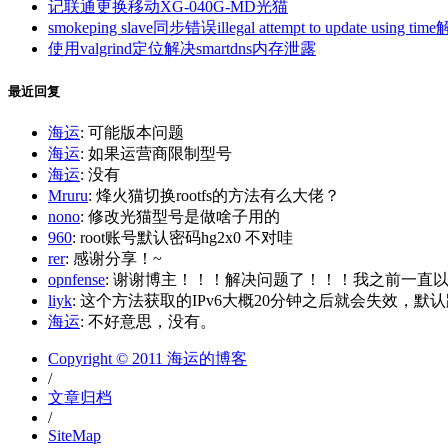
记联通更换移动XG-040G-MD光猫
smokeping slave同步错误illegal attempt to update using tim
使用valgrind定位解决smartdns内存泄露
最近回复
海运
: 可能版本问题
海运
: 如果运营商限制型号
海运
: 没有
Mruru
: 烽火猫切换rootfs的方法有么大佬？
nono
: 修改光猫型号是做啥子用的
960
: root账号默认密码hg2x0 不对哇
rer
: 感谢分享！~
opnfense
: 谢谢博主！！！解决问题了！！！我之前一直以为内
liyk
: 这个方法获取的IPv6大概20分钟之后就会失效，默认路
海运
: 不好意思，没有。
Copyright © 2011 海运的博客
/
文章归档
/
SiteMap