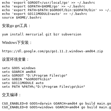
echo 'export GOROOT=/usr/local/go' >> ~/.bashrc 

echo 'export GOPATH=$HOME/go' >> ~/.bashrc 

echo 'export PATH=$PATH:$GOROOT/bin:$GOPATH/bin' >> ~/.
echo 'export GO111MODULE=auto' >> ~/.bashrc 

source $HOME/.bashrc 
安装go get工具：
yum install mercurial git bzr subversion
Windows下安装：
https://dl.google.com/go/go1.11.2.windows-amd64.zip
设置环境变量：
setx GOOS windows

setx GOARCH amd64

setx GOROOT "D:\Program Files\go"

setx GOBIN "%GOROOT%\bin"

setx GO111MODULE auto

setx PATH %PATH%;"D:\Program Files\go\bin"
交叉编译：
CGO_ENABLED=0 GOOS=darwin GOARCH=amd64 go build main.go

CGO_ENABLED=0 GOOS=windows GOARCH=amd64 go build main.g