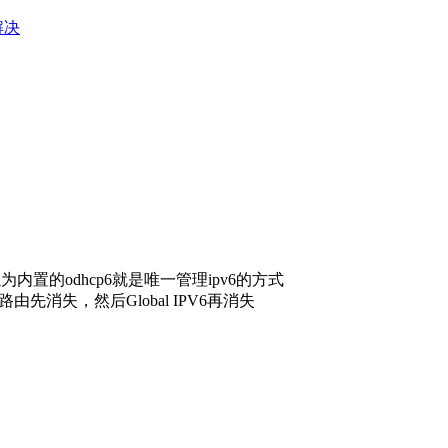
e解决
置的odhcp6就是唯一管理ipv6的方式
由先消失，然后Global IPV6再消失