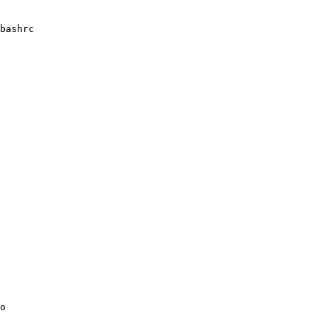
bashrc 

o