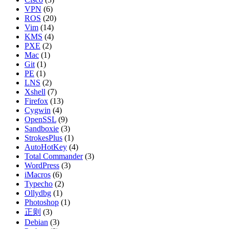
VPN
(6)
ROS
(20)
Vim
(14)
KMS
(4)
PXE
(2)
Mac
(1)
Git
(1)
PE
(1)
LNS
(2)
Xshell
(7)
Firefox
(13)
Cygwin
(4)
OpenSSL
(9)
Sandboxie
(3)
StrokesPlus
(1)
AutoHotKey
(4)
Total Commander
(3)
WordPress
(3)
iMacros
(6)
Typecho
(2)
Ollydbg
(1)
Photoshop
(1)
正则
(3)
Debian
(3)