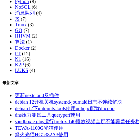
Python
(8)
NoSQL
(6)
消息队列
(4)
JS
(7)
Tmux
(3)
GO
(7)
HHVM
(2)
算法
(1)
Docker
(2)
PT
(15)
N1
(16)
K2P
(6)
LUKS
(4)
最新文章
更新nextcloud及插件
debian 12开机关机systemd-journald日志不连续解决
debian12下initramfs-tools使用udhcpc配置dhcp ip
dns压力测试工具queryperf使用
sandboxie plus运行firefox 140播放视频全屏不能覆盖任务
TEWA-1100G光猫使用
烽火光猫HG5382A3使用