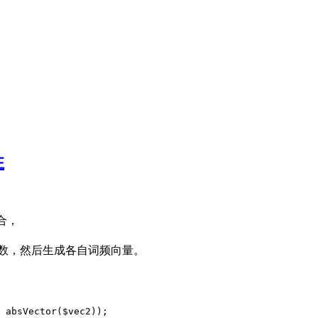
性
合，
数，然后生成各自词频向量。
 absVector($vec2));
