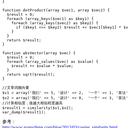
}

function dotProduct(array $vec1, array $vec2) {

  $result = 0;

  foreach (array_keys($vec1) as $key1) {

    foreach (array_keys($vec2) as $key2) {

      if ($key1 === $key2) $result += $vec1[$key1] * $v
    }

  }

  return $result;

}

function absVector(array $vec) {

  $result = 0;

  foreach (array_values($vec) as $value) {

    $result += $value * $value;

  }

  return sqrt($result);

}

//文章词频向量

$v1 = array('我们' => 5, '设计' => 2,  '一个' => 1, '算法'
$v2 = array('我们' => 5, '设计' => 0,  '一个' => 3, '算法'
//计算相似度，值越大相似程度越高

$result1 = similarity($v1,$v2);

var_dump($result1);
参考：
http://www.ruanyifeng.com/blog/2013/03/cosine_similarity.html