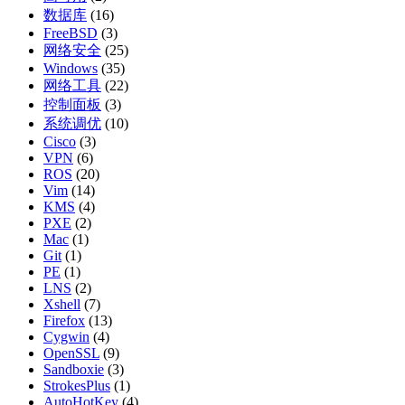
数据库
(16)
FreeBSD
(3)
网络安全
(25)
Windows
(35)
网络工具
(22)
控制面板
(3)
系统调优
(10)
Cisco
(3)
VPN
(6)
ROS
(20)
Vim
(14)
KMS
(4)
PXE
(2)
Mac
(1)
Git
(1)
PE
(1)
LNS
(2)
Xshell
(7)
Firefox
(13)
Cygwin
(4)
OpenSSL
(9)
Sandboxie
(3)
StrokesPlus
(1)
AutoHotKey
(4)