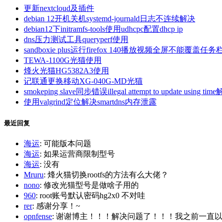
更新nextcloud及插件
debian 12开机关机systemd-journald日志不连续解决
debian12下initramfs-tools使用udhcpc配置dhcp ip
dns压力测试工具queryperf使用
sandboxie plus运行firefox 140播放视频全屏不能覆盖任务
TEWA-1100G光猫使用
烽火光猫HG5382A3使用
记联通更换移动XG-040G-MD光猫
smokeping slave同步错误illegal attempt to update using tim
使用valgrind定位解决smartdns内存泄露
最近回复
海运
: 可能版本问题
海运
: 如果运营商限制型号
海运
: 没有
Mruru
: 烽火猫切换rootfs的方法有么大佬？
nono
: 修改光猫型号是做啥子用的
960
: root账号默认密码hg2x0 不对哇
rer
: 感谢分享！~
opnfense
: 谢谢博主！！！解决问题了！！！我之前一直以为内