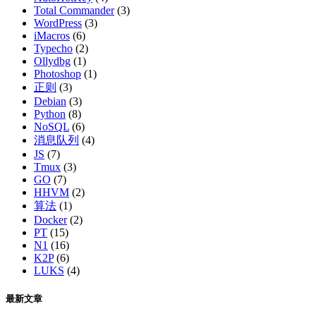
Total Commander
(3)
WordPress
(3)
iMacros
(6)
Typecho
(2)
Ollydbg
(1)
Photoshop
(1)
正则
(3)
Debian
(3)
Python
(8)
NoSQL
(6)
消息队列
(4)
JS
(7)
Tmux
(3)
GO
(7)
HHVM
(2)
算法
(1)
Docker
(2)
PT
(15)
N1
(16)
K2P
(6)
LUKS
(4)
最新文章