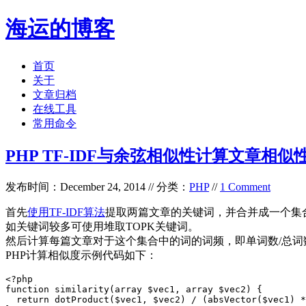
海运的博客
首页
关于
文章归档
在线工具
常用命令
PHP TF-IDF与余弦相似性计算文章相似
发布时间：December 24, 2014 // 分类：
PHP
//
1 Comment
首先
使用TF-IDF算法
提取两篇文章的关键词，并合并成一个集
如关键词较多可使用堆取TOPK关键词。
然后计算每篇文章对于这个集合中的词的词频，即单词数/总词
PHP计算相似度示例代码如下：
<?php

function similarity(array $vec1, array $vec2) {

  return dotProduct($vec1, $vec2) / (absVector($vec1) *