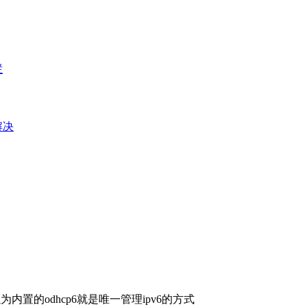
栏
e解决
置的odhcp6就是唯一管理ipv6的方式