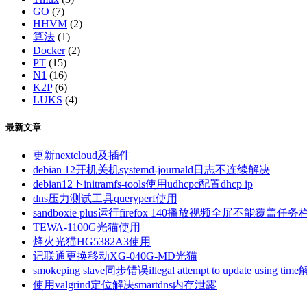
GO
(7)
HHVM
(2)
算法
(1)
Docker
(2)
PT
(15)
N1
(16)
K2P
(6)
LUKS
(4)
最新文章
更新nextcloud及插件
debian 12开机关机systemd-journald日志不连续解决
debian12下initramfs-tools使用udhcpc配置dhcp ip
dns压力测试工具queryperf使用
sandboxie plus运行firefox 140播放视频全屏不能覆盖任务
TEWA-1100G光猫使用
烽火光猫HG5382A3使用
记联通更换移动XG-040G-MD光猫
smokeping slave同步错误illegal attempt to update using tim
使用valgrind定位解决smartdns内存泄露