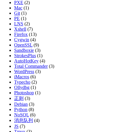
PXE
(2)
Mac
(1)
Git
(1)
PE
(1)
LNS
(2)
Xshell
(7)
Firefox
(13)
Cygwin
(4)
OpenSSL
(9)
Sandboxie
(3)
StrokesPlus
(1)
AutoHotKey
(4)
Total Commander
(3)
WordPress
(3)
iMacros
(6)
Typecho
(2)
Ollydbg
(1)
Photoshop
(1)
正则
(3)
Debian
(3)
Python
(8)
NoSQL
(6)
消息队列
(4)
JS
(7)
Tmux
(3)