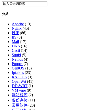
分类
Apache
(13)
Nginx
(45)
PHP
(86)
IIS
(8)
Mail
(17)
DNS
(16)
Cacti
(14)
Squid
(5)
Nagios
(4)
Puppet
(7)
CentOS
(13)
Iptables
(23)
RADIUS
(3)
OpenWrt
(41)
DD-WRT
(1)
VMware
(9)
网站程序
(2)
备份存储
(11)
常用软件
(20)