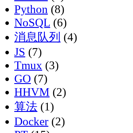
Python
(8)
NoSQL
(6)
消息队列
(4)
JS
(7)
Tmux
(3)
GO
(7)
HHVM
(2)
算法
(1)
Docker
(2)