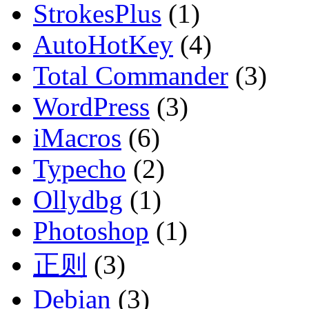
StrokesPlus
(1)
AutoHotKey
(4)
Total Commander
(3)
WordPress
(3)
iMacros
(6)
Typecho
(2)
Ollydbg
(1)
Photoshop
(1)
正则
(3)
Debian
(3)