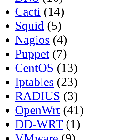
Cacti
(14)
Squid
(5)
Nagios
(4)
Puppet
(7)
CentOS
(13)
Iptables
(23)
RADIUS
(3)
OpenWrt
(41)
DD-WRT
(1)
VMware
(9)