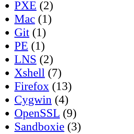
PXE
(2)
Mac
(1)
Git
(1)
PE
(1)
LNS
(2)
Xshell
(7)
Firefox
(13)
Cygwin
(4)
OpenSSL
(9)
Sandboxie
(3)