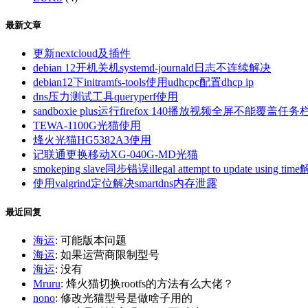
最新文章
更新nextcloud及插件
debian 12开机关机systemd-journald日志不连续解决
debian12下initramfs-tools使用udhcpc配置dhcp ip
dns压力测试工具queryperf使用
sandboxie plus运行firefox 140播放视频全屏不能覆盖任务
TEWA-1100G光猫使用
烽火光猫HG5382A3使用
记联通更换移动XG-040G-MD光猫
smokeping slave同步错误illegal attempt to update using tim
使用valgrind定位解决smartdns内存泄露
最近回复
海运
: 可能版本问题
海运
: 如果运营商限制型号
海运
: 没有
Mruru
: 烽火猫切换rootfs的方法有么大佬？
nono
: 修改光猫型号是做啥子用的