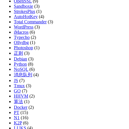
OpenSSL
(9)
Sandboxie
(3)
StrokesPlus
(1)
AutoHotKey
(4)
Total Commander
(3)
WordPress
(3)
iMacros
(6)
Typecho
(2)
Ollydbg
(1)
Photoshop
(1)
正则
(3)
Debian
(3)
Python
(8)
NoSQL
(6)
消息队列
(4)
JS
(7)
Tmux
(3)
GO
(7)
HHVM
(2)
算法
(1)
Docker
(2)
PT
(15)
N1
(16)
K2P
(6)
LUKS
(4)