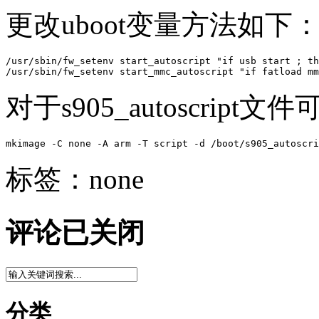
更改uboot变量方法如下
/usr/sbin/fw_setenv start_autoscript "if usb start ; th
/usr/sbin/fw_setenv start_mmc_autoscript "if fatload mm
对于s905_autoscript文
mkimage -C none -A arm -T script -d /boot/s905_autoscri
标签：none
评论已关闭
分类