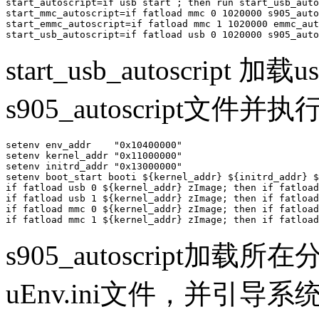
start_autoscript=if usb start ; then run start_usb_auto
start_mmc_autoscript=if fatload mmc 0 1020000 s905_auto
start_emmc_autoscript=if fatload mmc 1 1020000 emmc_aut
start_usb_autoscript=if fatload usb 0 1020000 s905_auto
start_usb_autoscript
s905_autoscript文件并执
setenv env_addr    "0x10400000"

setenv kernel_addr "0x11000000"

setenv initrd_addr "0x13000000"

setenv boot_start booti ${kernel_addr} ${initrd_addr} $
if fatload usb 0 ${kernel_addr} zImage; then if fatload
if fatload usb 1 ${kernel_addr} zImage; then if fatload
if fatload mmc 0 ${kernel_addr} zImage; then if fatload
if fatload mmc 1 ${kernel_addr} zImage; then if fatload
s905_autoscript加载所在分
uEnv.ini文件，并引导