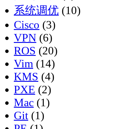
系统调优
(10)
Cisco
(3)
VPN
(6)
ROS
(20)
Vim
(14)
KMS
(4)
PXE
(2)
Mac
(1)
Git
(1)
PE
(1)