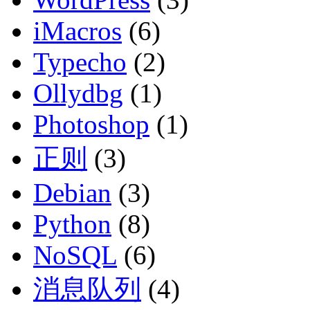
iMacros
(6)
Typecho
(2)
Ollydbg
(1)
Photoshop
(1)
正则
(3)
Debian
(3)
Python
(8)
NoSQL
(6)
消息队列
(4)