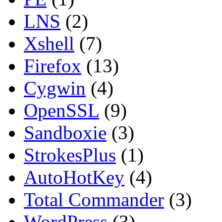
LNS
(2)
Xshell
(7)
Firefox
(13)
Cygwin
(4)
OpenSSL
(9)
Sandboxie
(3)
StrokesPlus
(1)
AutoHotKey
(4)
Total Commander
(3)
WordPress
(3)