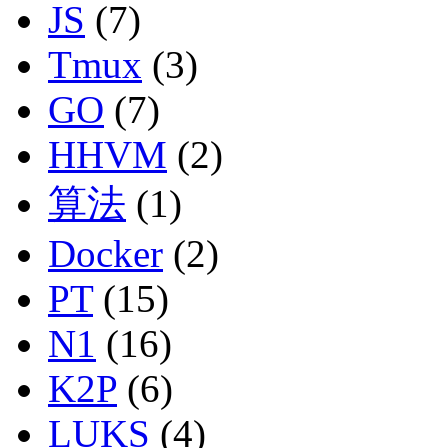
JS
(7)
Tmux
(3)
GO
(7)
HHVM
(2)
算法
(1)
Docker
(2)
PT
(15)
N1
(16)
K2P
(6)
LUKS
(4)