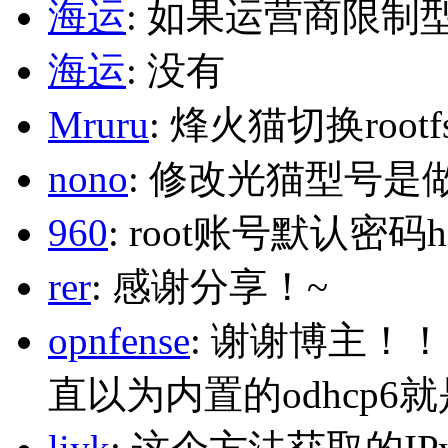
海运
: 如果运营商限制
海运
: 没有
Mruru
: 烽火猫切换roo
nono
: 修改光猫型号是
960
: root账号默认密码h
rer
: 感谢分享！~
opnfense
: 谢谢博主！
直以为内置的odhcp6