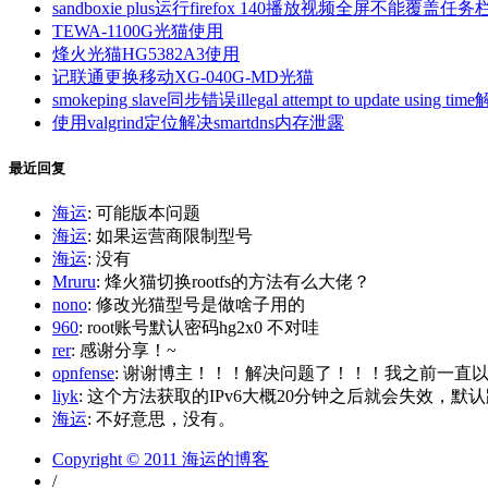
sandboxie plus运行firefox 140播放视频全屏不能覆盖任务
TEWA-1100G光猫使用
烽火光猫HG5382A3使用
记联通更换移动XG-040G-MD光猫
smokeping slave同步错误illegal attempt to update using tim
使用valgrind定位解决smartdns内存泄露
最近回复
海运
: 可能版本问题
海运
: 如果运营商限制型号
海运
: 没有
Mruru
: 烽火猫切换rootfs的方法有么大佬？
nono
: 修改光猫型号是做啥子用的
960
: root账号默认密码hg2x0 不对哇
rer
: 感谢分享！~
opnfense
: 谢谢博主！！！解决问题了！！！我之前一直以为内
liyk
: 这个方法获取的IPv6大概20分钟之后就会失效，默认路
海运
: 不好意思，没有。
Copyright © 2011 海运的博客
/