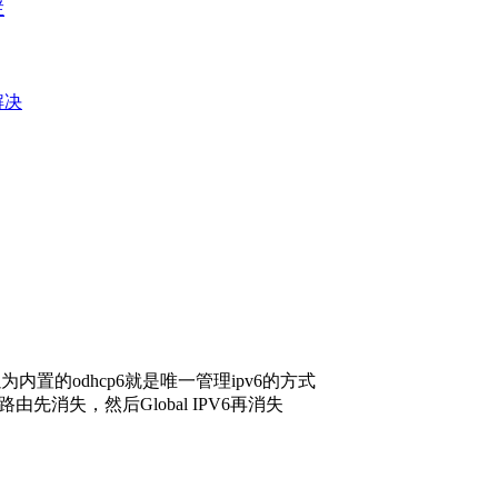
栏
e解决
置的odhcp6就是唯一管理ipv6的方式
由先消失，然后Global IPV6再消失