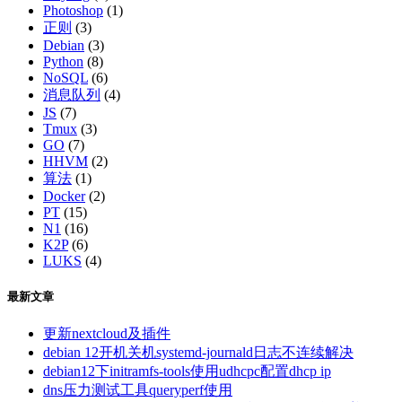
Photoshop
(1)
正则
(3)
Debian
(3)
Python
(8)
NoSQL
(6)
消息队列
(4)
JS
(7)
Tmux
(3)
GO
(7)
HHVM
(2)
算法
(1)
Docker
(2)
PT
(15)
N1
(16)
K2P
(6)
LUKS
(4)
最新文章
更新nextcloud及插件
debian 12开机关机systemd-journald日志不连续解决
debian12下initramfs-tools使用udhcpc配置dhcp ip
dns压力测试工具queryperf使用