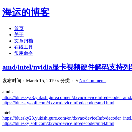
海运的博客
首页
关于
文章归档
在线工具
常用命令
amd/intel/nvidia显卡视频硬件解码支持
发布时间：March 15, 2019 // 分类： //
No Comments
amd：
https://bluesky23.yukishigure.com/en/dxvac/deviceInfo/decoder_amd
https://bluesky-soft.com/dxvac/deviceInfo/decoder/amd.html
intel:
https://bluesky23.yukishigure.com/en/dxvac/deviceInfo/decoder_intel
https://bluesky-soft.com/dxvac/deviceInfo/decoder/intel.html