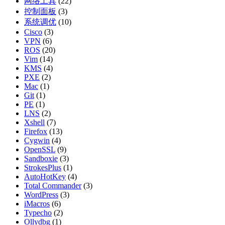
网络工具
(22)
控制面板
(3)
系统调优
(10)
Cisco
(3)
VPN
(6)
ROS
(20)
Vim
(14)
KMS
(4)
PXE
(2)
Mac
(1)
Git
(1)
PE
(1)
LNS
(2)
Xshell
(7)
Firefox
(13)
Cygwin
(4)
OpenSSL
(9)
Sandboxie
(3)
StrokesPlus
(1)
AutoHotKey
(4)
Total Commander
(3)
WordPress
(3)
iMacros
(6)
Typecho
(2)
Ollydbg
(1)