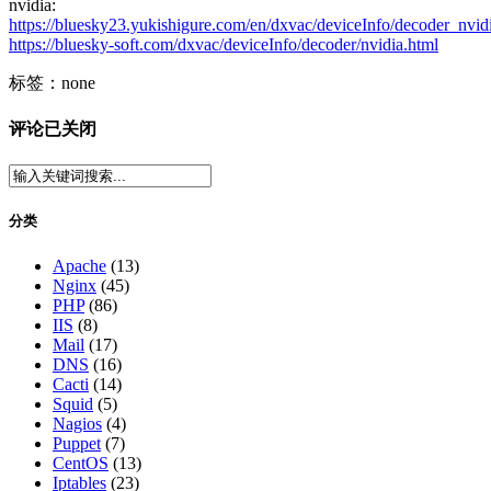
nvidia:
https://bluesky23.yukishigure.com/en/dxvac/deviceInfo/decoder_nvid
https://bluesky-soft.com/dxvac/deviceInfo/decoder/nvidia.html
标签：none
评论已关闭
分类
Apache
(13)
Nginx
(45)
PHP
(86)
IIS
(8)
Mail
(17)
DNS
(16)
Cacti
(14)
Squid
(5)
Nagios
(4)
Puppet
(7)
CentOS
(13)
Iptables
(23)