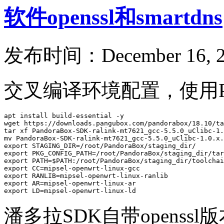
软件openssl和smartdns
发布时间：December 16, 2
交叉编译环境配置，使用Pan
apt install build-essential -y

wget https://downloads.pangubox.com/pandorabox/18.10/ta
tar xf PandoraBox-SDK-ralink-mt7621_gcc-5.5.0_uClibc-1.
mv PandoraBox-SDK-ralink-mt7621_gcc-5.5.0_uClibc-1.0.x.
export STAGING_DIR=/root/PandoraBox/staging_dir/

export PKG_CONFIG_PATH=/root/PandoraBox/staging_dir/tar
export PATH=$PATH:/root/PandoraBox/staging_dir/toolchai
export CC=mipsel-openwrt-linux-gcc

export RANLIB=mipsel-openwrt-linux-ranlib

export AR=mipsel-openwrt-linux-ar

export LD=mipsel-openwrt-linux-ld
潘多拉SDK自带openssl版