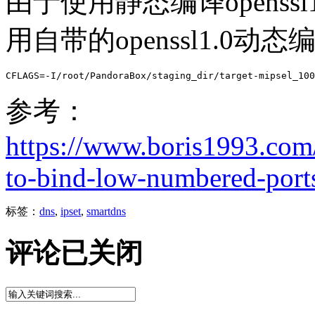
由于使用静态编译openssl
用自带的openssl1.0动态
CFLAGS=-I/root/PandoraBox/staging_dir/target-mipsel_100
参考：
https://www.boris1993.com/
to-bind-low-numbered-port
标签：
dns
,
ipset
,
smartdns
评论已关闭