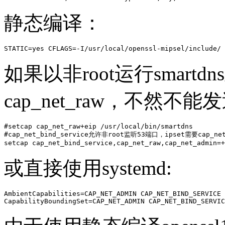
静态编译：
STATIC=yes CFLAGS=-I/usr/local/openssl-mipsel/include/ 
如果以非root运行smart
cap_net_raw，不然不能发送
#setcap cap_net_raw+eip /usr/local/bin/smartdns 

#cap_net_bind_service允许非root监听53端口，ipset需要cap_net
setcap cap_net_bind_service,cap_net_raw,cap_net_admin=+
或直接使用systemd:
AmbientCapabilities=CAP_NET_ADMIN CAP_NET_BIND_SERVICE 
CapabilityBoundingSet=CAP_NET_ADMIN CAP_NET_BIND_SERVIC