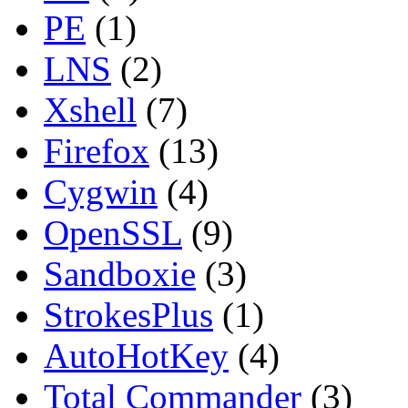
PE
(1)
LNS
(2)
Xshell
(7)
Firefox
(13)
Cygwin
(4)
OpenSSL
(9)
Sandboxie
(3)
StrokesPlus
(1)
AutoHotKey
(4)
Total Commander
(3)