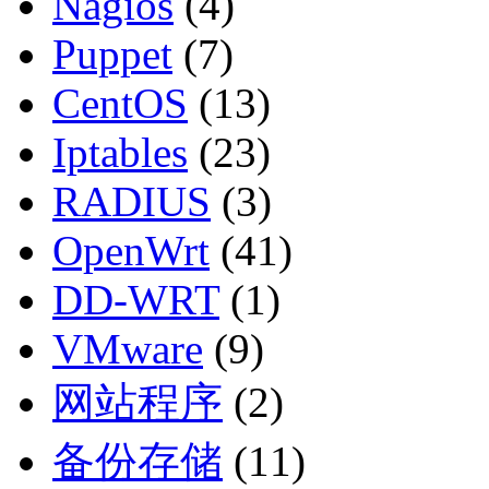
Nagios
(4)
Puppet
(7)
CentOS
(13)
Iptables
(23)
RADIUS
(3)
OpenWrt
(41)
DD-WRT
(1)
VMware
(9)
网站程序
(2)
备份存储
(11)