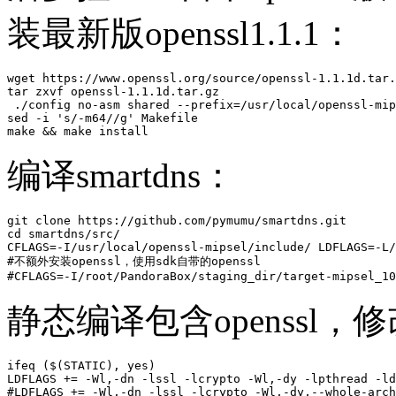
装最新版openssl1.1.1：
wget https://www.openssl.org/source/openssl-1.1.1d.tar.
tar zxvf openssl-1.1.1d.tar.gz

 ./config no-asm shared --prefix=/usr/local/openssl-mip
sed -i 's/-m64//g' Makefile

make && make install
编译smartdns：
git clone https://github.com/pymumu/smartdns.git

cd smartdns/src/

CFLAGS=-I/usr/local/openssl-mipsel/include/ LDFLAGS=-L/
#不额外安装openssl，使用sdk自带的openssl

#CFLAGS=-I/root/PandoraBox/staging_dir/target-mipsel_10
静态编译包含openssl，修改
ifeq ($(STATIC), yes)

LDFLAGS += -Wl,-dn -lssl -lcrypto -Wl,-dy -lpthread -ld
#LDFLAGS += -Wl,-dn -lssl -lcrypto -Wl,-dy,--whole-arch