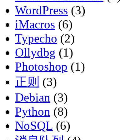
WordPress
(3)
iMacros
(6)
Typecho
(2)
Ollydbg
(1)
Photoshop
(1)
正则
(3)
Debian
(3)
Python
(8)
NoSQL
(6)