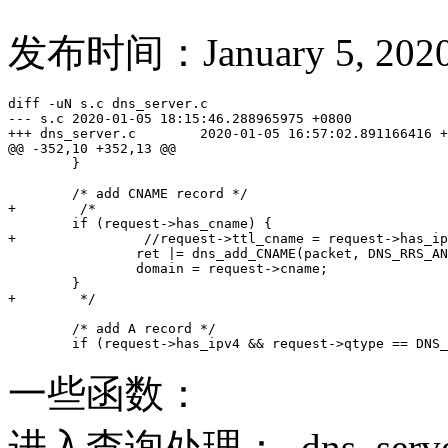
发布时间：January 5, 2020
diff -uN s.c dns_server.c

--- s.c 2020-01-05 18:15:46.288965975 +0800

+++ dns_server.c        2020-01-05 16:57:02.891166416 +
@@ -352,10 +352,13 @@

        }

        /* add CNAME record */

+        /*

        if (request->has_cname) {

+                //request->ttl_cname = request->has_ip
                ret |= dns_add_CNAME(packet, DNS_RRS_AN
                domain = request->cname;

        }

+        */

        /* add A record */

        if (request->has_ipv4 && request->qtype == DNS_
一些函数：
进入查询处理：_dns_server_re