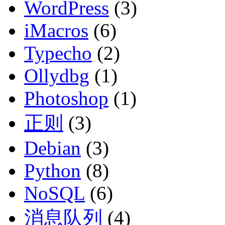
WordPress
(3)
iMacros
(6)
Typecho
(2)
Ollydbg
(1)
Photoshop
(1)
正则
(3)
Debian
(3)
Python
(8)
NoSQL
(6)
消息队列
(4)