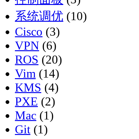
系统调优
(10)
Cisco
(3)
VPN
(6)
ROS
(20)
Vim
(14)
KMS
(4)
PXE
(2)
Mac
(1)
Git
(1)