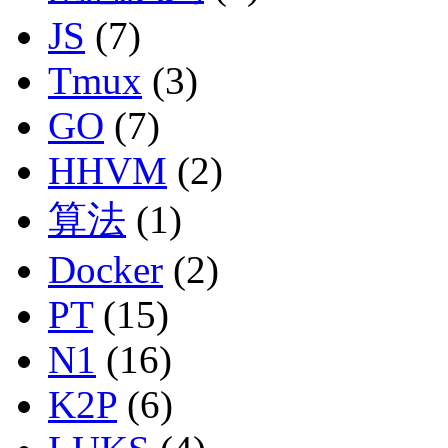
JS
(7)
Tmux
(3)
GO
(7)
HHVM
(2)
算法
(1)
Docker
(2)
PT
(15)
N1
(16)
K2P
(6)