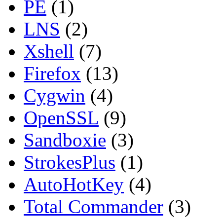
PE
(1)
LNS
(2)
Xshell
(7)
Firefox
(13)
Cygwin
(4)
OpenSSL
(9)
Sandboxie
(3)
StrokesPlus
(1)
AutoHotKey
(4)
Total Commander
(3)