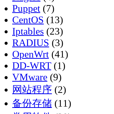
Puppet
(7)
CentOS
(13)
Iptables
(23)
RADIUS
(3)
OpenWrt
(41)
DD-WRT
(1)
VMware
(9)
网站程序
(2)
备份存储
(11)