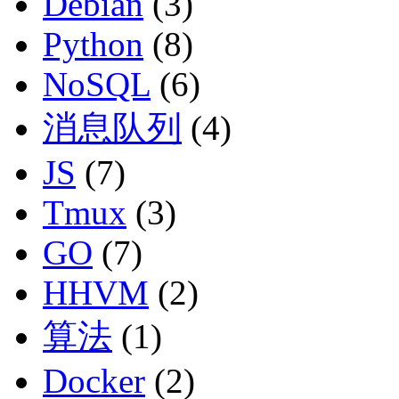
Debian
(3)
Python
(8)
NoSQL
(6)
消息队列
(4)
JS
(7)
Tmux
(3)
GO
(7)
HHVM
(2)
算法
(1)
Docker
(2)