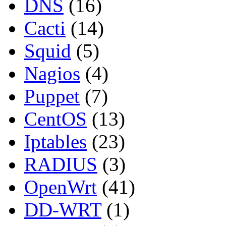
DNS
(16)
Cacti
(14)
Squid
(5)
Nagios
(4)
Puppet
(7)
CentOS
(13)
Iptables
(23)
RADIUS
(3)
OpenWrt
(41)
DD-WRT
(1)