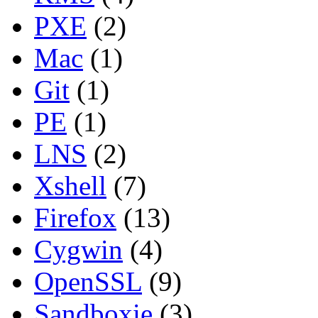
PXE
(2)
Mac
(1)
Git
(1)
PE
(1)
LNS
(2)
Xshell
(7)
Firefox
(13)
Cygwin
(4)
OpenSSL
(9)
Sandboxie
(3)