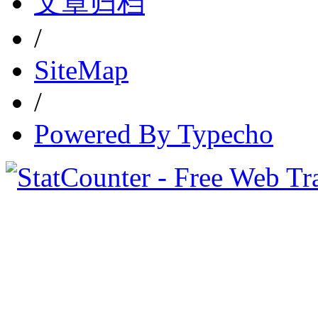
文章归档
/
SiteMap
/
Powered By Typecho